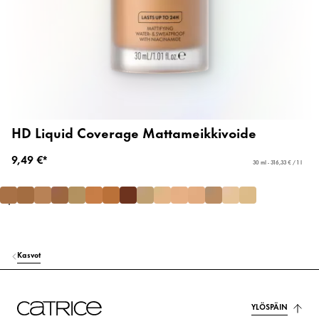
HD Liquid Coverage Mattameikkivoide
9,49 €*
30 ml - 316,33 € / 1 l
Kasvot
YLÖSPÄIN