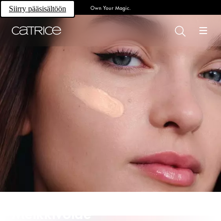
Own Your Magic.
Siirry pääsisältöön
Meikkivoide