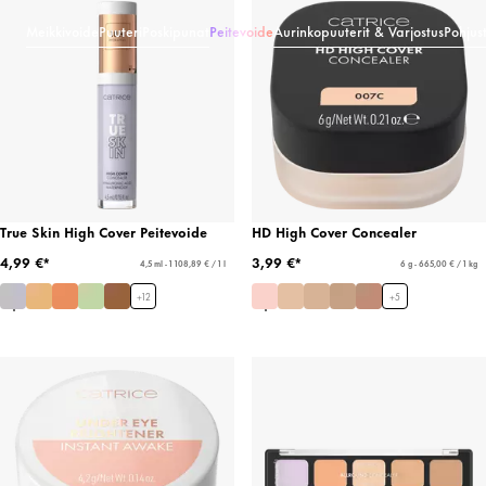
Meikkivoide
Puuteri
Poskipunat
Peitevoide
Aurinkopuuterit & Varjostus
Pohjust
True Skin High Cover Peitevoide
HD High Cover Concealer
4,99 €*
3,99 €*
4,5 ml - 1 108,89 € / 1 l
6 g - 665,00 € / 1 kg
+
12
+
5