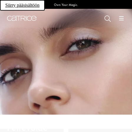
Own Your Magic.
Siirry pääsisältöön
Peitevoide