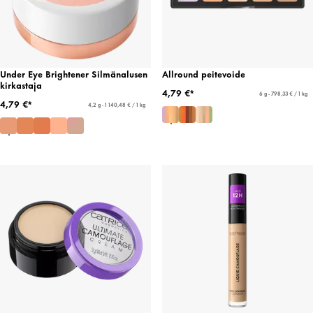
Under Eye Brightener Silmänalusen
Allround peitevoide
kirkastaja
4,79 €*
6 g - 798,33 € / 1 kg
4,79 €*
4,2 g - 1 140,48 € / 1 kg