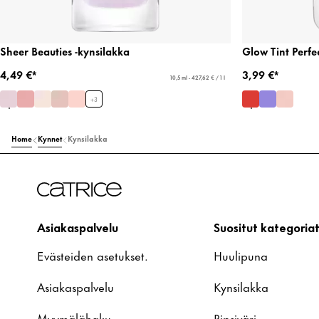
Sheer Beauties -kynsilakka
Glow Tint Perfe
4,49 €*
3,99 €*
10,5 ml - 427,62 € / 1 l
+
3
Home
Kynnet
Kynsilakka
Asiakaspalvelu
Suositut kategoria
Evästeiden asetukset.
Huulipuna
Asiakaspalvelu
Kynsilakka
Myymälähaku
Ripsiväri