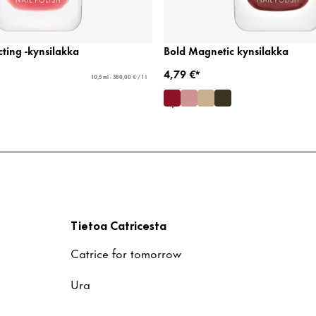
cting -kynsilakka
Bold Magnetic kynsilakka
4,79 €*
10,5 ml - 380,00 € / 1 l
t
Tietoa Catricesta
Catrice for tomorrow
Ura