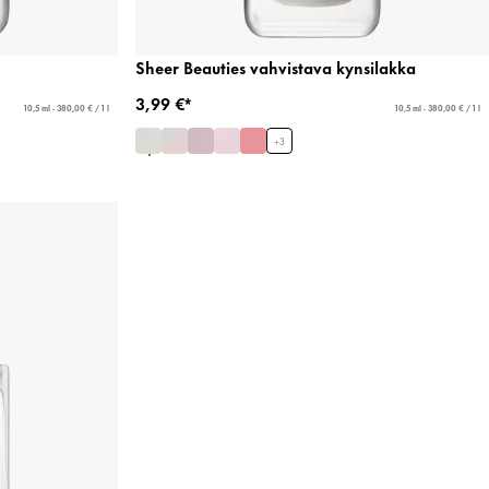
Sheer Beauties vahvistava kynsilakka
3,99 €*
10,5 ml - 380,00 € / 1 l
10,5 ml - 380,00 € / 1 l
+
3