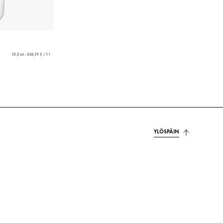
10,5 ml - 456,19 € / 1 l
YLÖSPÄIN