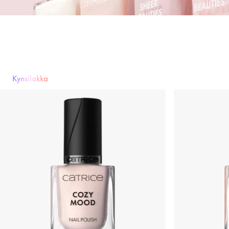
Kynsilakka
Kynsilakka
Alus- & päällyslakka
Kynsienhoito