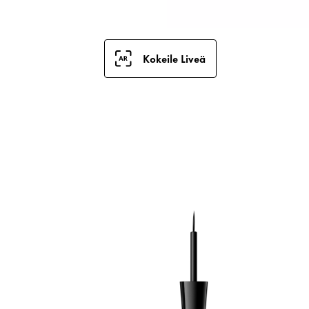
Kokeile Liveä
T
k
B
p
h
s