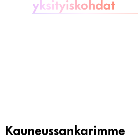
yksityiskohdat
Ole huoleton
Ainesosat
Kierrätys
Kauneussankarimme