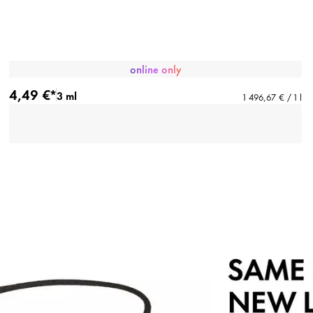
online only
4,49 €*
3 ml
1 496,67 € / 1 l