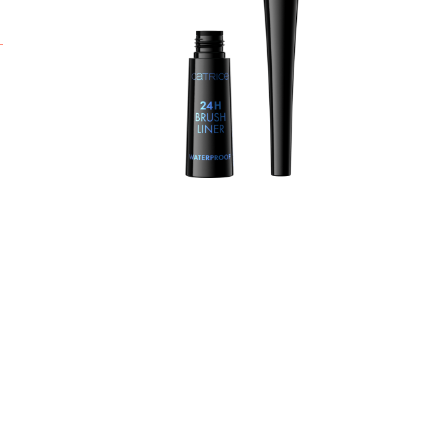
t
s
k
p
k
k
K