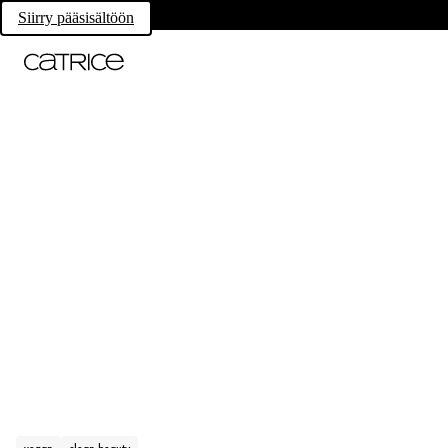
Siirry pääsisältöön
vegan
clean beauty