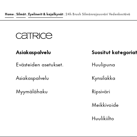
Home
Silmät
Eyelinerit & kajalkynät
24h Brush Silmänrajausväri Vedenkestävä
Asiakaspalvelu
Suositut kategoria
Evästeiden asetukset.
Huulipuna
Asiakaspalvelu
Kynsilakka
Myymälähaku
Ripsiväri
Meikkivoide
Huulikiilto