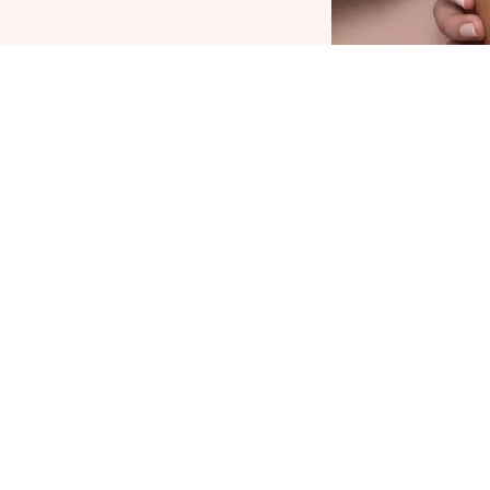
ämä kynä on sankari Jumbo Pencilsin
oukkoon. Mattapintaisen ja hohtavan kärjen
nsiosta CATRICE Highlighting Hero Duo Pencil
uo monipuolisen silmä- ja kasvolookin
iippumatta siitä, käytätkö sitä luomivärinä vai
ohdistettuun korostukseen. Pehmeä koostumus