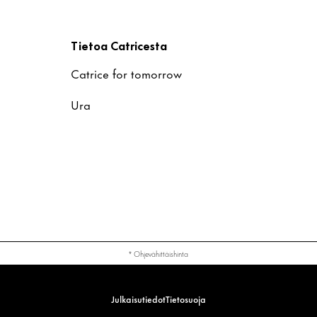
t
Tietoa Catricesta
Catrice for tomorrow
Ura
* Ohjevähittäishinta
Julkaisutiedot
Tietosuoja