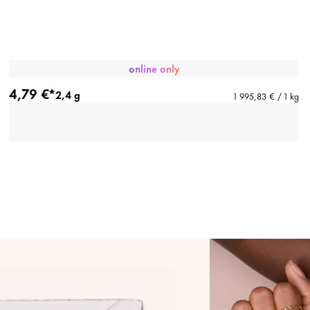
online only
4,79 €*
2,4 g
1 995,83 € / 1 kg