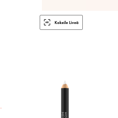
Kokeile Liveä
T
j
a
l
r
k