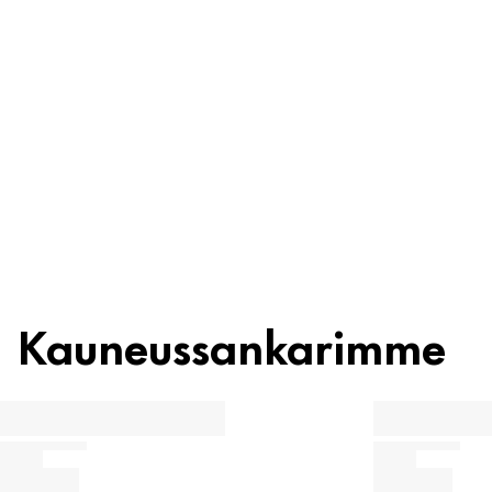
Ainesosat
Kierrätys
Kauneusvinkki
Kauneussankarimme