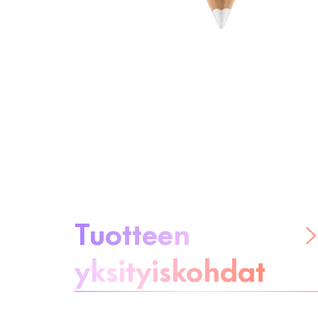
Tietoa tuotteesta
Tuotteen
yksityiskohdat
Ole huoleton