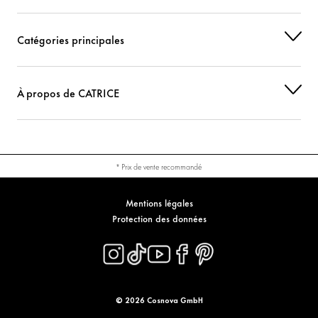
TOCOPHEROL
Protection
Catégories principales
SODIUM CHLORIDE
Stabilisation
MAGNESIUM SULFATE
Autres
À propos de CATRICE
POLYSILICONE-11
Autres
DISTEARDIMONIUM HECTORITE
Stabilisation
* Prix de vente recommandé
PROPYLENE CARBONATE
Autres
Mentions légales
ETHYLHEXYLGLYCERIN
Hydratation
Protection des données
LAURETH-12
Stabilisation
PENTAERYTHRITYL TETRA-DI-T-BUTYL HYDROXYHYDROCINNAMATE
Protection
© 2026 Cosnova GmbH
PHENOXYETHANOL
Autres