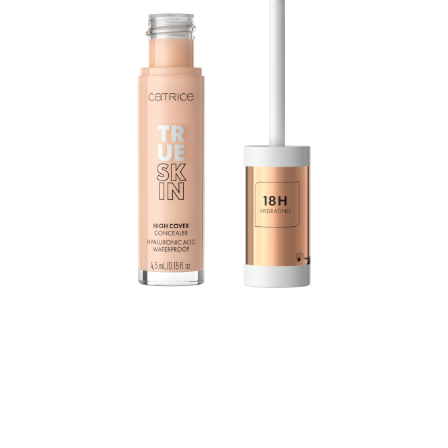
Le True Skin High Cover Concealer à l’acide
hyaluronique hydrate la peau pendant 18 heures. Il
associe formule légère et couvrance excellente. Sa
formule waterproof fond presque dans la peau sans se