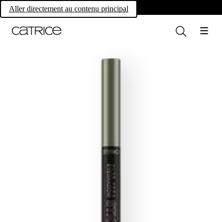
Own your magic.
Aller directement au contenu principal