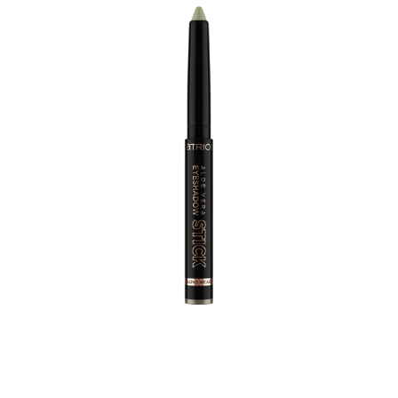
Idéal pour offrir à vos yeux un maquillage expressif. Ces
fards à paupières hautement pigmentés sont proposés