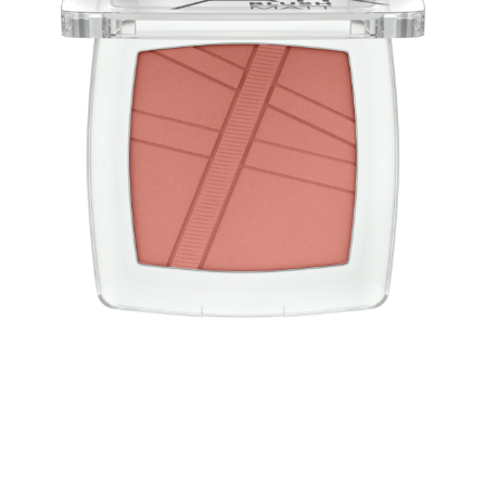
Aussi léger que l’air ! La poudre des blushs AirBlush est
ultra-légère. Fini mat et naturel. Le blush s’applique et
s’estompe facilement. Pour un teint plus frais. Longue
tenue.