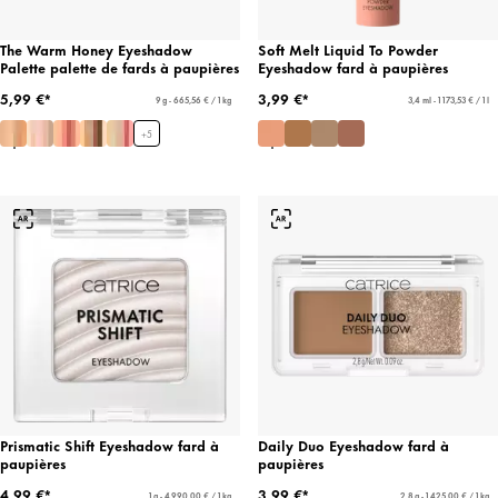
The Warm Honey Eyeshadow
Soft Melt Liquid To Powder
Palette palette de fards à paupières
Eyeshadow fard à paupières
5,99 €*
3,99 €*
9 g - 665,56 € / 1 kg
3,4 ml - 1 173,53 € / 1 l
+
5
Prismatic Shift Eyeshadow fard à
Daily Duo Eyeshadow fard à
paupières
paupières
4,99 €*
3,99 €*
1 g - 4 990,00 € / 1 kg
2,8 g - 1 425,00 € / 1 kg