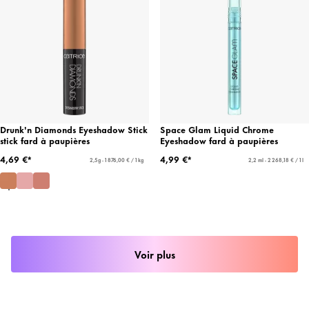
Drunk'n Diamonds Eyeshadow Stick
Space Glam Liquid Chrome
stick fard à paupières
Eyeshadow fard à paupières
4,69 €*
4,99 €*
2,5 g - 1 876,00 € / 1 kg
2,2 ml - 2 268,18 € / 1 l
Voir plus