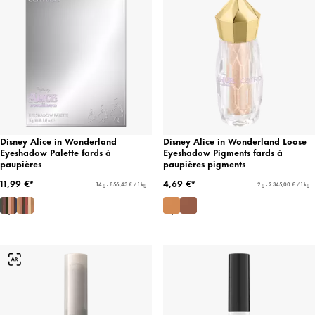
Disney Alice in Wonderland
Disney Alice in Wonderland Loose
Eyeshadow Palette fards à
Eyeshadow Pigments fards à
paupières
paupières pigments
11,99 €*
4,69 €*
14 g - 856,43 € / 1 kg
2 g - 2 345,00 € / 1 kg