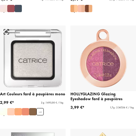
Art Couleurs fard à paupières mono
HOLLYGLAZING Glazing
Eyeshadow fard à paupières
2,99 €*
2 g - 1 495,00 € / 1 kg
3,99 €*
1,7 g - 2 347,06 € / 1 kg
+
4