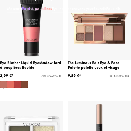
Mascara
Fard à paupières
Eyeliners et crayons yeux
Sourcils
Faux cils
Eye Blusher Liquid Eyeshadow fard
The Luminous Edit Eye & Face
à paupières liquide
Palette palette yeux et visage
3,99 €*
9,89 €*
7 ml - 570,00 € / 1 l
15 g - 659,33 € / 1 kg