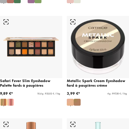
Safari Fever Slim Eyeshadow
Metallic Spark Cream Eyeshadow
Palette fards à paupières
fard à paupières crème
9,89 €*
3,99 €*
10,6 g - 933,02 € / 1 kg
4 g - 997,50 € / 1 kg