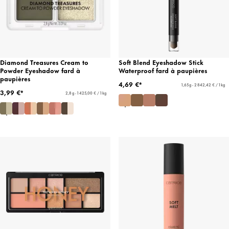
Diamond Treasures Cream to
Soft Blend Eyeshadow Stick
Powder Eyeshadow fard à
Waterproof fard à paupières
paupières
4,69 €*
1,65 g - 2 842,42 € / 1 kg
3,99 €*
2,8 g - 1 425,00 € / 1 kg