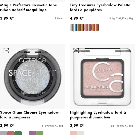
Magic Perfectors Cosmetic Tape
Tiny Treasures Eyeshadow Palette
ruban adhésif maquillage
fards à paupières
3,99 €*
4,99 €*
1 Pièces
4,2 g - 1 188,10 € / 1 kg
Space Glam Chrome Eyeshadow
Highlighting Eyeshadow fard à
fard à paupières
paupières illuminateur
3,99 €*
2,99 €*
1 g - 3 990,00 € / 1 kg
2 g - 1 495,00 € / 1 kg