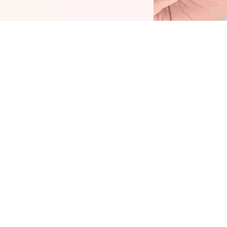
e Plump It Up Lip Booster de CATRICE vous
ffre des lèvres volumineuses au fini ultra
rillant. La formule à base de menthol, de
itamine E et d’huile de jojoba hydrate les
èvres. Elle leur offre aussi une sensation de
raîcheur et de picotement. Douce et non