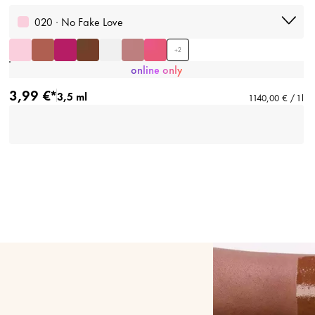
020 · No Fake Love
+
2
online only
3,99 €*
3,5 ml
1 140,00 € / 1 l