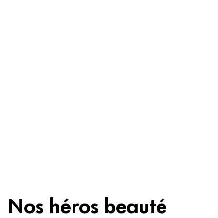
Soyez sans
crainte
Ingrédients
Recyclage
Astuce beauté
Nos héros beauté