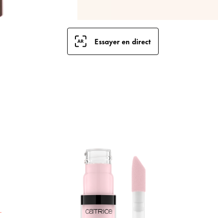
Essayer en direct
L
o
b
v
l
f