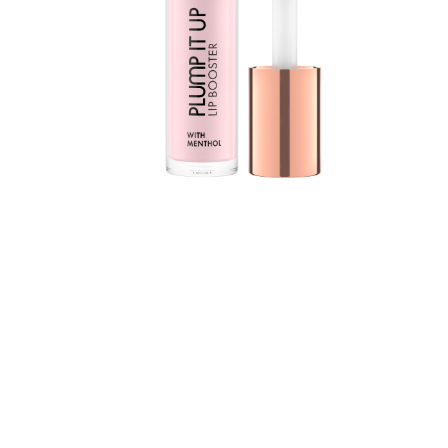
c
à
l
u
T