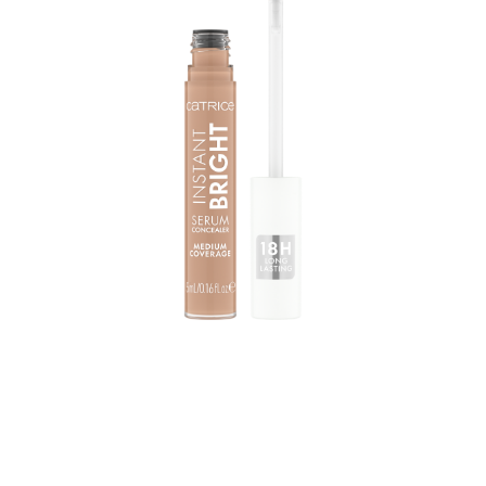
Obtenez un effet éclaircissant instantané et longue
tenue grâce à l’anti-cernes Catrice Instant Bright Serum
Concealer 018C. Il possède une teinte claire et des sous-
tons roses froids. Formule crémeuse et légère très