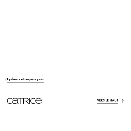
SILICA
Autres
SYNTHETIC FLUORPHLOGOPITE
Colorant
ACRYLATES COPOLYMER
Autres
PVP
Autres
ETHYLHEXYLGLYCERIN
Hydratation
SODIUM HYDROXIDE
Autres
Eyeliners et crayons yeux
PHENOXYETHANOL
Autres
VERS LE HAUT
TIN OXIDE
Autres
CI 77491 (IRON OXIDES)
Colorant
CI 77510 (FERRIC FERROCYANIDE)
Colorant