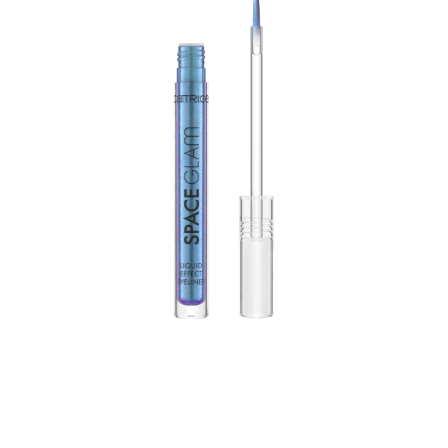
Pour un regard intense. Cet eyeliner a une teinte variant
entre le violet et le bleu clair. Formule longue tenue. Sa
pointe précise permet une application sans coulures en