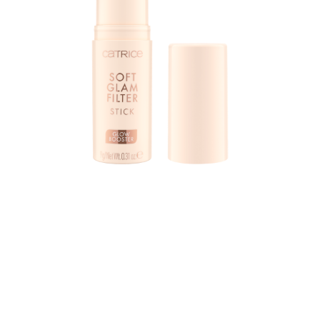
Découvrez ce filtre magique proposé dans une teinte
medium avec un sous-ton froid. Cette crème en stick
pour le visage offre un fini naturel et lumineux. Elle fond
littéralement sur votre peau. Ce stick est le compagnon
idéal de votre routine beauté : pour donner à votre
visage un éclat lumineux, comme alternative à votre