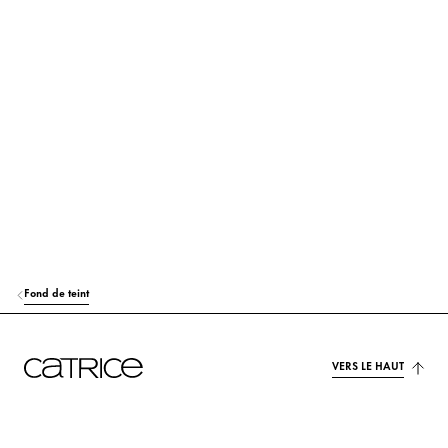
C15-19 ALKANE
Soin
TRIDECYL TRIMELLITATE
Soin
BIS-DIGLYCERYL POLYACYLADIPATE-2
Soin
SYNTHETIC WAX
Stabilisation
CAPRYLIC/CAPRIC TRIGLYCERIDE
Soin
PENTAERYTHRITYL TETRAISOSTEARATE
Soin
Fond de teint
MICA
Colorant
HYDROGENATED CASTOR OIL
Soin
VERS LE HAUT
KAOLIN
Autres
SILICA
Autres