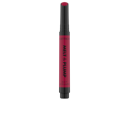
Repulpez vos lèvres en quelques clics : le repulpeur de
lèvres Catrice Melt & Plump 040 Call Nine Wine Wine