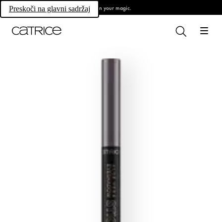
Own your magic.
Preskoči na glavni sadržaj