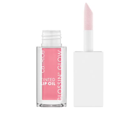
Promjena igre u njezi usana: CATRICE Glossin' Glow
Tinted ulje za usne kombinira završetak visokog sjaja