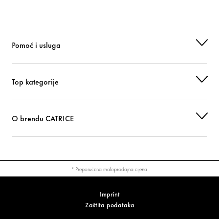
CI 77492 (IRON OXIDES)
Bojilo
Pomoć i usluga
Top kategorije
O brendu CATRICE
* Preporučena maloprodajna cijena
Imprint
Zaštita podataka