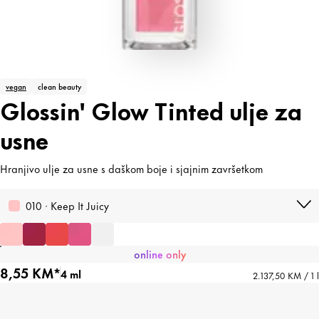
vegan
clean beauty
Glossin' Glow Tinted ulje za
usne
Hranjivo ulje za usne s daškom boje i sjajnim završetkom
010 · Keep It Juicy
online only
8,55 KM*
4 ml
2.137,50 KM / 1 l