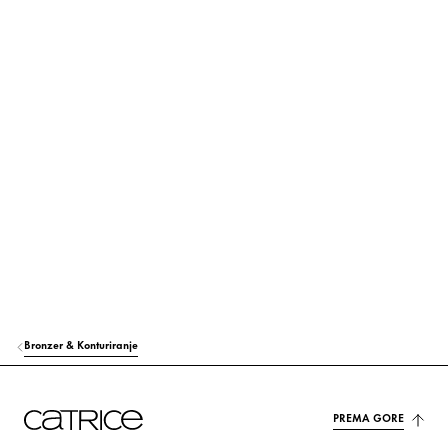
Saznajte više
TRIETHYLHEXANOIN
Briga
POLYGLYCERYL-4 DIISOSTEARATE/POLYHYDROXYSTEARATE/SEBACATE
Stabilizacija
GLYCERIN
Hidratacija
MAGNESIUM SULFATE
Ostali
SODIUM HYALURONATE
Hidratacija
DISTEARDIMONIUM HECTORITE
Stabilizacija
GLYCERYL BEHENATE
Stabilizacija
Bronzer & Konturiranje
BORON NITRIDE
Ostali
ETHYLHEXYLGLYCERIN
Hidratacija
PREMA GORE