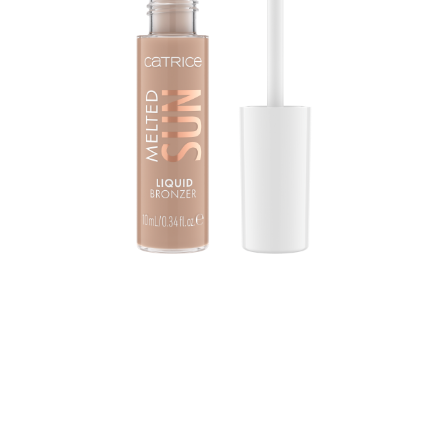
Pružite svojoj koži oblikovan izgled s Catrice Melted
Sun tekućim bronzerom 005 Tan Lines u prekrasnoj
hladnoj smeđoj nijansi. Nježna, kremasta tekstura s
nadogradivom pokrivenošću jednostavno se blenda i
nježno se topi u kožu, stvarajući prirodan mat završetak