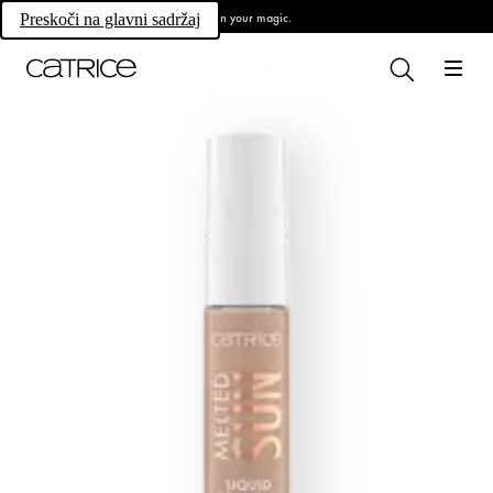
Own your magic.
Preskoči na glavni sadržaj