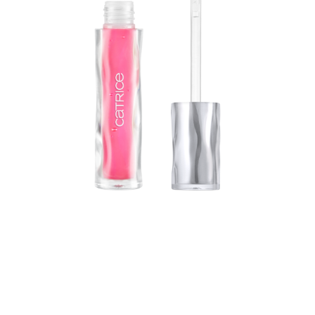
Uronite u svijet očaravajućeg sjaja uz Catrice
PODWATER SECRETS Hydra Sheen sjajilo za usne!
Prožet sanjivim sjajem, ovo sjajilo daje čisto ispiranje
boje sa raskošnom formulom. Sjajna tekstura s
hijaluronskom kiselinom bez napora klizi po usnama,