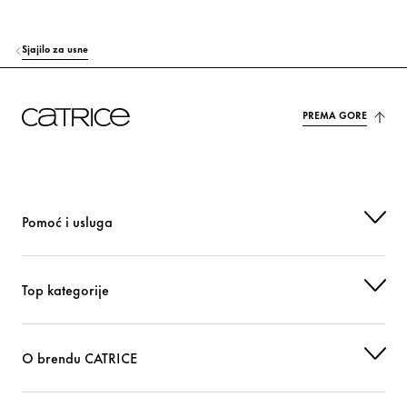
PHENOXYETHANOL
Ostali
Sjajilo za usne
PARFUM (FRAGRANCE)
Miris
LIMONENE
Miris
PREMA GORE
CI 15850 (RED 7 LAKE)
Bojilo
CI 77891 (TITANIUM DIOXIDE)
Bojilo
Pomoć i usluga
Top kategorije
O brendu CATRICE