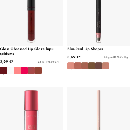
Gloss Obsessed Lip Glaze lūpu
Blur-Real Lip Shaper
spīdums
3,69 €*
0,8 g - 4612,50 € / 1 kg
2,99 €*
2,5 ml - 1196,00 € / 1 l