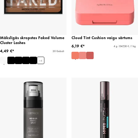
Mākslīgās skropstas Faked Volume
Cloud Tint Cushion vaigu sārtums
Cluster Lashes
6,19 €*
4 g - 1547,50 € / 1 kg
4,49 €*
20 Gabali
+
4