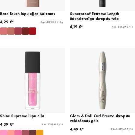
Bare Touch lūpu eļļas balzams
Superproof Extreme Length
ūdensizturīga skropstu tuša
4,29 €*
3 g - 1430,00 € / 1 kg
6,19 €*
7 ml - 884,29 € / 1 l
Shine Supreme lūpu eļļa
Glam & Doll Curl Freeze skropstu
veidošanas gēls
4,39 €*
4 ml - 1097,50 € / 1 l
4,49 €*
9,5 ml - 472,63 € / 1 l