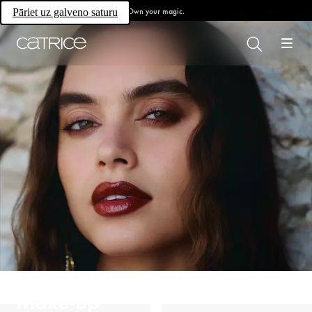
Own your magic.
Pāriet uz galveno saturu
Make-up