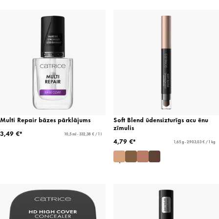
Multi Repair bāzes pārklājums
Soft Blend ūdensizturīgs acu ēnu
zīmulis
3,49 €*
10,5 ml - 332,38 € / 1 l
4,79 €*
1,65 g - 2903,03 € / 1 kg