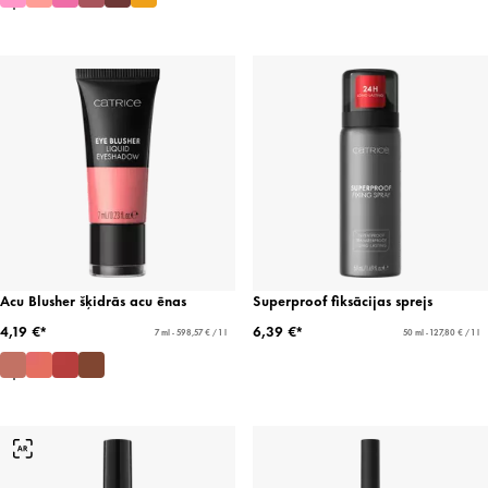
Acu Blusher šķidrās acu ēnas
Superproof fiksācijas sprejs
4,19 €*
6,39 €*
7 ml - 598,57 € / 1 l
50 ml - 127,80 € / 1 l