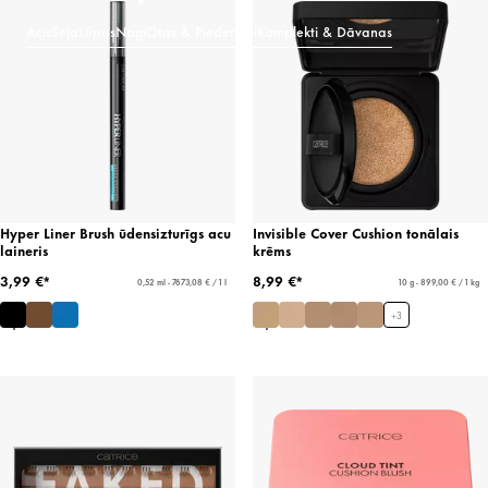
Acis
Seja
Lūpas
Nagi
Otas & Piederumi
Komplekti & Dāvanas
Hyper Liner Brush ūdensizturīgs acu
Invisible Cover Cushion tonālais
laineris
krēms
3,99 €*
8,99 €*
0,52 ml - 7673,08 € / 1 l
10 g - 899,00 € / 1 kg
+
3