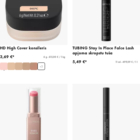
HD High Cover konsīleris
TUBING Stay In Place Falce Lash
apjoma skropstu tuša
3,69 €*
6 g - 615,00 € / 1 kg
5,49 €*
11 ml - 499,09 € / 1 l
+
5