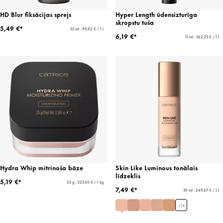
HD Blur fiksācijas sprejs
Hyper Length ūdensizturīga
skropstu tuša
5,49 €*
55 ml - 99,82 € / 1 l
6,19 €*
11 ml - 562,73 € / 1 l
Hydra Whip mitrinoša bāze
Skin Like Luminous tonālais
līdzeklis
5,19 €*
25 g - 207,60 € / 1 kg
7,49 €*
30 ml - 249,67 € / 1 l
+
14