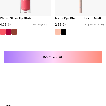
Water Glaze Lip Stain
Inside Eye Khol Kajal acu zīmuli
4,39 €*
2,99 €*
4 ml - 1097,50 € / 1 l
0,3 g - 9966,67 € / 1 kg
Rādīt vairāk
Home