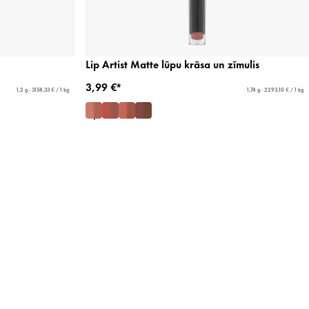
Lip Artist Matte lūpu krāsa un zīmulis
3,99 €*
1,2 g - 3158,33 € / 1 kg
1,74 g - 2293,10 € / 1 kg