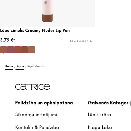
Lūpu zīmulis Creamy Nudes Lip Pen
3,79 €*
1,2 g - 3158,33 € / 1 kg
Home
Lūpas
Lūpu zīmulis
Palīdzība un apkalpošana
Galvenās Kategorij
Sīkdatņu iestatījumi.
Lūpu krāsa.
Kontakti & Palīdzība
Nagu Laka