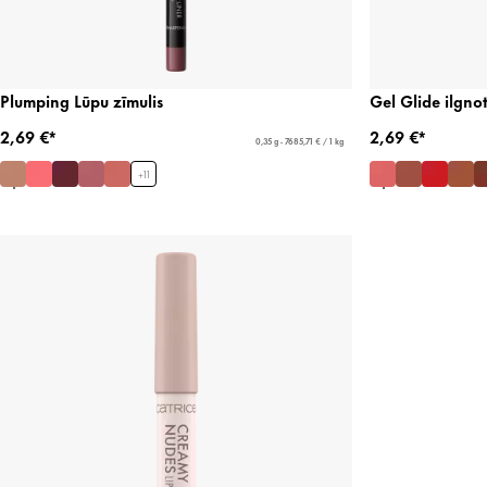
Plumping Lūpu zīmulis
Gel Glide ilgnot
2,69 €*
2,69 €*
0,35 g - 7685,71 € / 1 kg
+
11