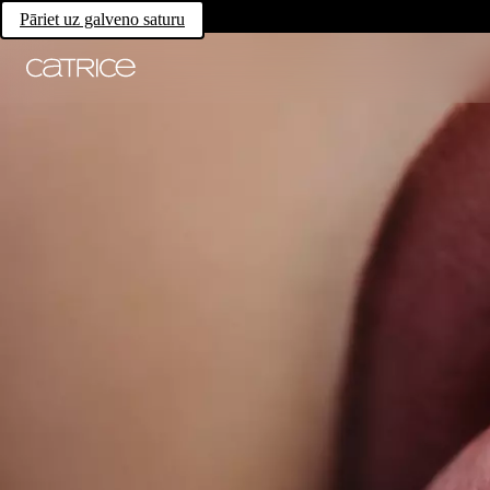
Pāriet uz galveno saturu