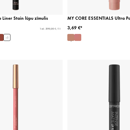
p Liner Stain lūpu zīmulis
MY CORE ESSENTIALS Ultra Pow
3,69 €*
1 ml - 3190,00 € / 1 l
+
5