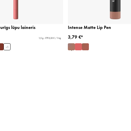
urīgs lūpu laineris
Intense Matte Lip Pen
3,79 €*
1,5 g - 1793,33 € / 1 kg
+
5