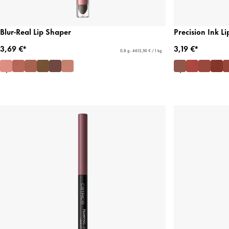
Blur-Real Lip Shaper
Precision Ink Li
3,69 €*
3,19 €*
0,8 g - 4612,50 € / 1 kg