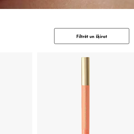
Filtrēt un šķirot