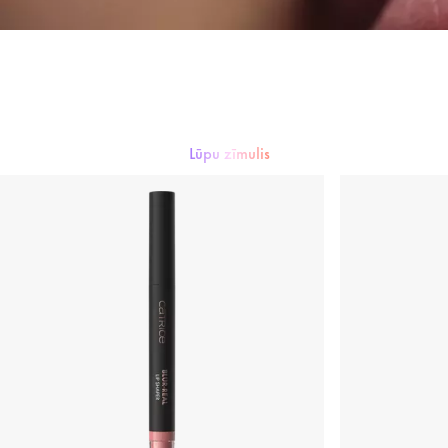
Lūpu zīmulis
Lūpu krāsa.
Lūpu spīdums
Lūpu zīmulis
Lūpu kopšana