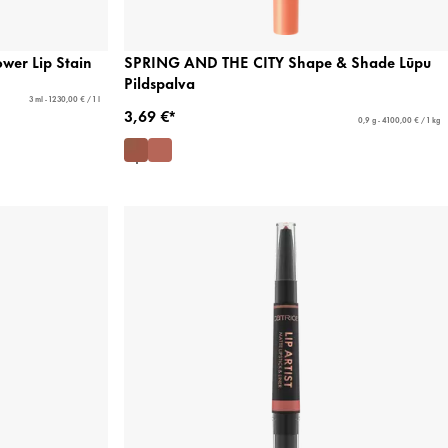
er Lip Stain
SPRING AND THE CITY Shape & Shade Lūpu
Pildspalva
3 ml - 1230,00 € / 1 l
3,69 €*
0,9 g - 4100,00 € / 1 kg