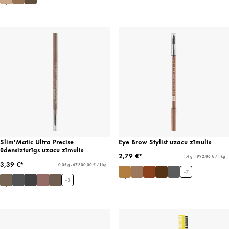
Slim'Matic Ultra Precise
Eye Brow Stylist uzacu zīmulis
ūdensizturīgs uzacu zīmulis
2,79 €*
1,4 g - 1992,86 € / 1 kg
3,39 €*
0,05 g - 67 800,00 € / 1 kg
+
7
+
3