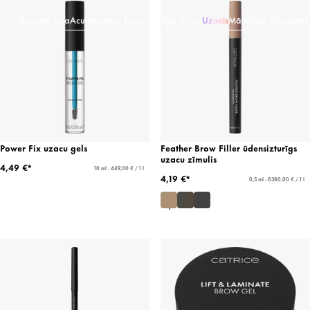
Skropstu tuša
Acu ēnas
Acu laineri & Acu zīmuļi
Uzacis
Mākslīgās Skropstas
Power Fix uzacu gels
Feather Brow Filler ūdensizturīgs
uzacu zīmulis
4,49 €*
10 ml - 449,00 € / 1 l
4,19 €*
0,5 ml - 8380,00 € / 1 l