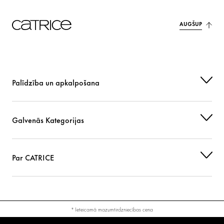
AUGŠUP
Palīdzība un apkalpošana
Galvenās Kategorijas
Par CATRICE
* Ieteicamā mazumtirdzniecības cena