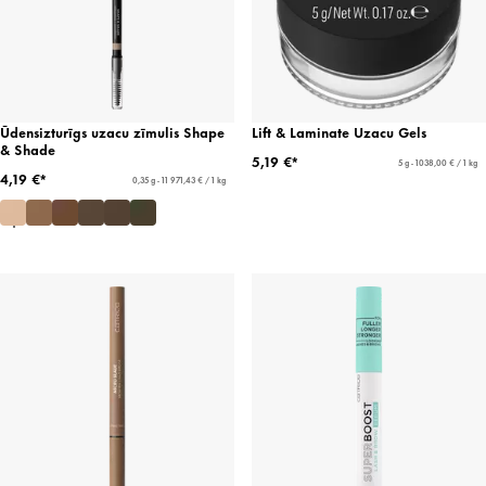
Ūdensizturīgs uzacu zīmulis Shape
Lift & Laminate Uzacu Gels
& Shade
5,19 €*
5 g - 1038,00 € / 1 kg
4,19 €*
0,35 g - 11 971,43 € / 1 kg