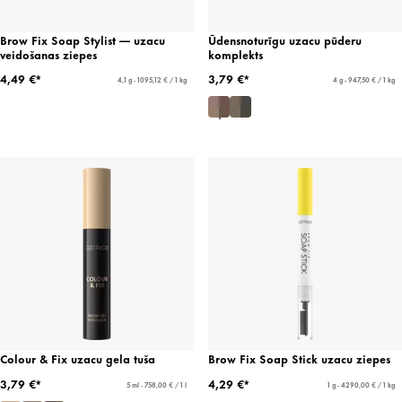
Brow Fix Soap Stylist — uzacu
Ūdensnoturīgu uzacu pūderu
veidošanas ziepes
komplekts
4,49 €*
3,79 €*
4,1 g - 1095,12 € / 1 kg
4 g - 947,50 € / 1 kg
Colour & Fix uzacu gela tuša
Brow Fix Soap Stick uzacu ziepes
3,79 €*
4,29 €*
5 ml - 758,00 € / 1 l
1 g - 4290,00 € / 1 kg