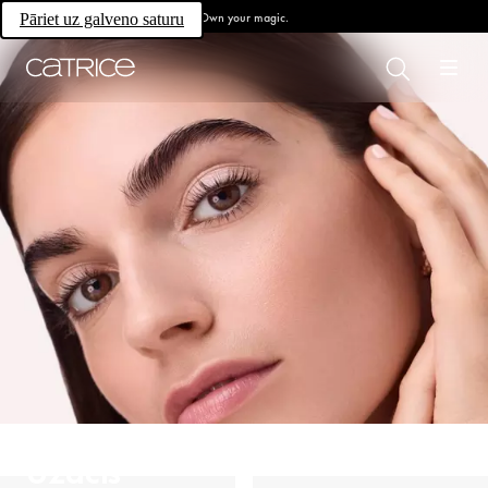
Own your magic.
Pāriet uz galveno saturu
Uzacis