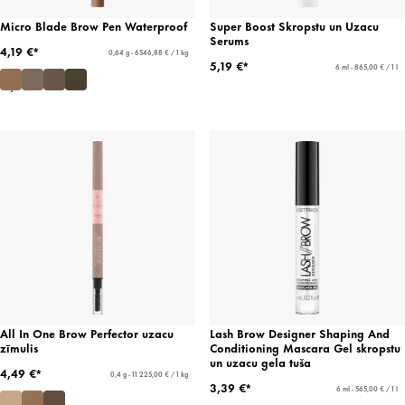
Micro Blade Brow Pen Waterproof
Super Boost Skropstu un Uzacu
Serums
4,19 €*
0,64 g - 6546,88 € / 1 kg
5,19 €*
6 ml - 865,00 € / 1 l
All In One Brow Perfector uzacu
Lash Brow Designer Shaping And
zīmulis
Conditioning Mascara Gel skropstu
un uzacu gela tuša
4,49 €*
0,4 g - 11 225,00 € / 1 kg
3,39 €*
6 ml - 565,00 € / 1 l