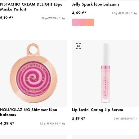
PISTACHIO CREAM DELIGHT Lūpu
Jelly Spark lūpu balzams
Maska Parfait
4,69 €*
2,5 g - 1876,00 € / 1 kg
5,19 €*
20 g - 259,50 € / 1 kg
HOLLYGLAZING Shimmer lūpu
Lip Lovin' Caring Lip Serum
balzams
5,19 €*
2 ml - 2595,00 € / 1 l
4,39 €*
2,2 g - 1995,45 € / 1 kg