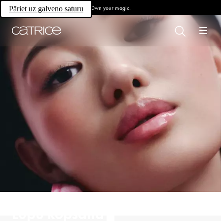
Own your magic.
Pāriet uz galveno saturu
Lūpu kopšana