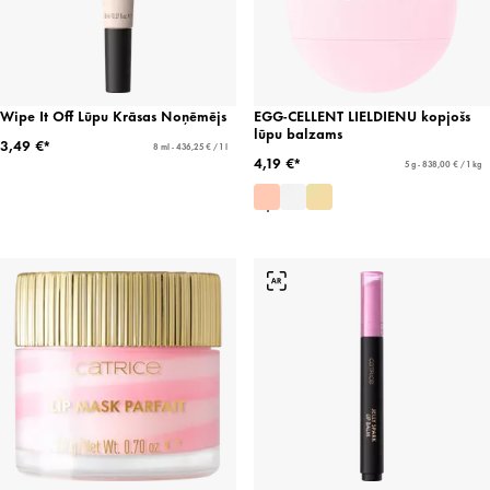
Wipe It Off Lūpu Krāsas Noņēmējs
EGG-CELLENT LIELDIENU kopjošs
lūpu balzams
3,49 €*
8 ml - 436,25 € / 1 l
4,19 €*
5 g - 838,00 € / 1 kg