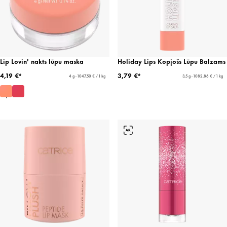
Lip Lovin' nakts lūpu maska
Holiday Lips Kopjošs Lūpu Balzams
4,19 €*
3,79 €*
4 g - 1047,50 € / 1 kg
3,5 g - 1082,86 € / 1 kg