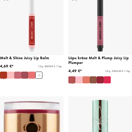
Melt & Shine Juicy Lip Balm
Lūpu krāsa Melt & Plump Juicy Lip
Plumper
4,69 €*
1,3 g - 3607,69 € / 1 kg
4,49 €*
1,8 g - 2494,44 € / 1 kg
+
5