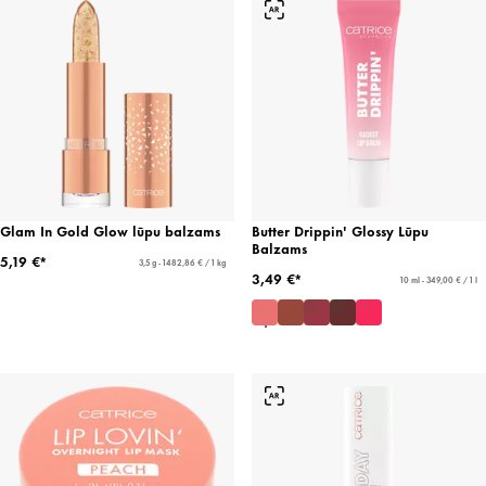
Glam In Gold Glow lūpu balzams
Butter Drippin' Glossy Lūpu
Balzams
5,19 €*
3,5 g - 1482,86 € / 1 kg
3,49 €*
10 ml - 349,00 € / 1 l