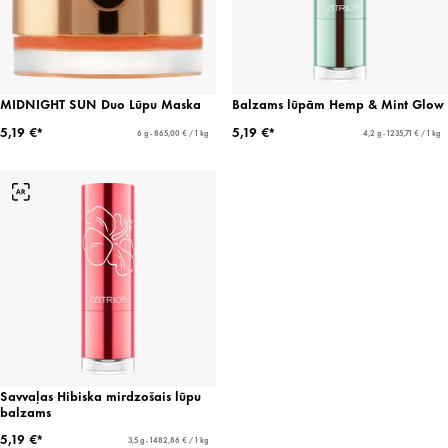
MIDNIGHT SUN Duo Lūpu Maska
Balzams lūpām Hemp & Mint Glow
5,19 €*
5,19 €*
6 g - 865,00 € / 1 kg
4,2 g - 1235,71 € / 1 kg
Savvaļas Hibiska mirdzošais lūpu
balzams
5,19 €*
3,5 g - 1482,86 € / 1 kg