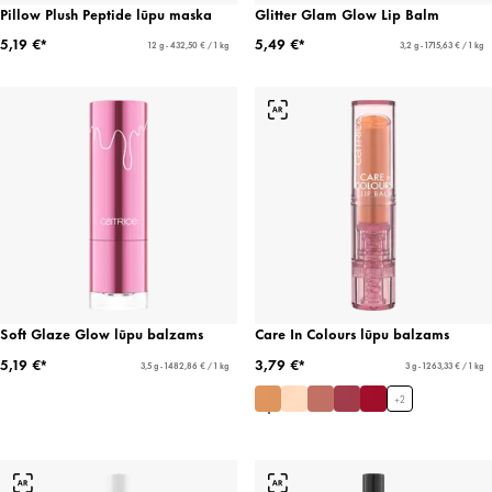
Pillow Plush Peptide lūpu maska
Glitter Glam Glow Lip Balm
5,19 €*
5,49 €*
12 g - 432,50 € / 1 kg
3,2 g - 1715,63 € / 1 kg
Soft Glaze Glow lūpu balzams
Care In Colours lūpu balzams
5,19 €*
3,79 €*
3,5 g - 1482,86 € / 1 kg
3 g - 1263,33 € / 1 kg
+
2