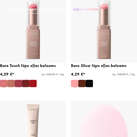
Lūpu krāsa.
Lūpu spīdums
Lūpu zīmulis
Lūpu kopšana
Bare Touch lūpu eļļas balzams
Bare Glow lūpu eļļas balzams
4,29 €*
4,29 €*
3 g - 1430,00 € / 1 kg
3 g - 1430,00 € / 1 kg