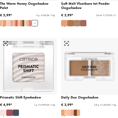
The Warm Honey Oogschaduw
Soft Melt Vloeibare tot Poeder
Palet
Oogschaduw
€ 5,99*
€ 3,99*
9 g - € 665,56 / 1 kg
3,4 ml - € 1.173,53 / 1 l
+
5
Prismatic Shift Eyeshadow
Daily Duo Oogschaduw
€ 4,99*
€ 3,99*
1 g - € 4.990,00 / 1 kg
2,8 g - € 1.425,00 / 1 kg