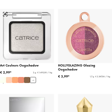
Art Couleurs Oogschaduw
HOLLYGLAZING Glazing
Oogschaduw
€ 2,99*
2 g - € 1.495,00 / 1 kg
€ 3,99*
1,7 g - € 2.347,06 / 1 kg
+
4