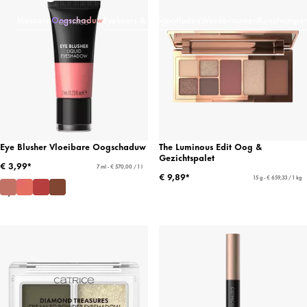
Mascara
Oogschaduw
Eyeliners & Oogpotloden
Wenkbrauwen
Kunstwimper
Eye Blusher Vloeibare Oogschaduw
The Luminous Edit Oog &
Gezichtspalet
€ 3,99*
7 ml - € 570,00 / 1 l
€ 9,89*
15 g - € 659,33 / 1 kg