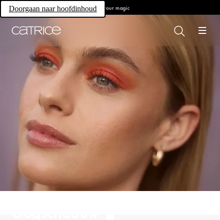
Own your magic
Doorgaan naar hoofdinhoud
Oogschaduw