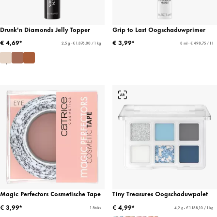
Drunk'n Diamonds Jelly Topper
Grip to Last Oogschaduwprimer
€ 4,69*
€ 3,99*
2,5 g - € 1.876,00 / 1 kg
8 ml - € 498,75 / 1 l
Magic Perfectors Cosmetische Tape
Tiny Treasures Oogschaduwpalet
€ 3,99*
€ 4,99*
1 Stuks
4,2 g - € 1.188,10 / 1 kg