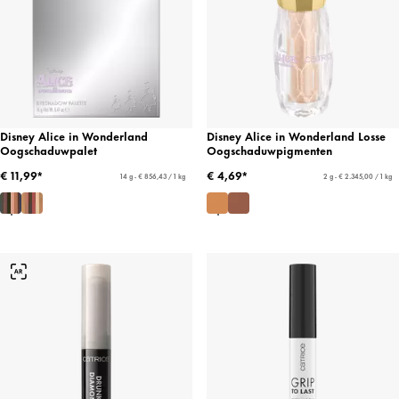
Disney Alice in Wonderland
Disney Alice in Wonderland Losse
Oogschaduwpalet
Oogschaduwpigmenten
€ 11,99*
€ 4,69*
14 g - € 856,43 / 1 kg
2 g - € 2.345,00 / 1 kg