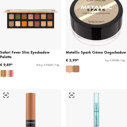
Safari Fever Slim Eyeshadow
Metallic Spark Crème Oogschaduw
Palette
€ 3,99*
4 g - € 997,50 / 1 kg
€ 9,89*
10,6 g - € 933,02 / 1 kg