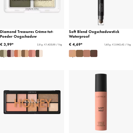
Diamond Treasures Crème-tot-
Soft Blend Oogschaduwstick
Poeder Oogschaduw
Waterproof
€ 3,99*
€ 4,69*
2,8 g - € 1.425,00 / 1 kg
1,65 g - € 2.842,42 / 1 kg