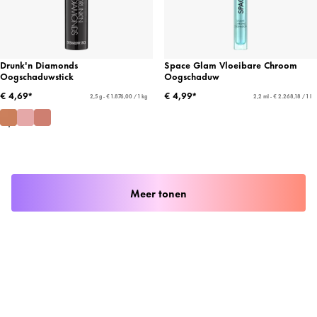
Drunk'n Diamonds
Space Glam Vloeibare Chroom
Oogschaduwstick
Oogschaduw
€ 4,69*
€ 4,99*
2,5 g - € 1.876,00 / 1 kg
2,2 ml - € 2.268,18 / 1 l
Meer tonen