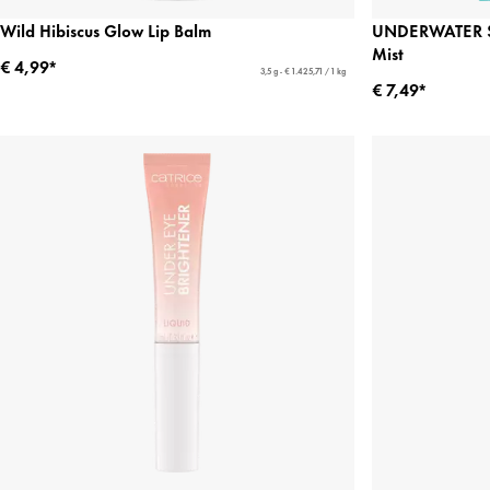
Wild Hibiscus Glow Lip Balm
UNDERWATER S
Mist
€ 4,99*
3,5 g - € 1.425,71 / 1 kg
€ 7,49*