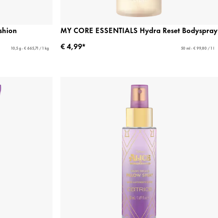
shion
MY CORE ESSENTIALS Hydra Reset Bodyspray
€ 4,99*
10,5 g - € 665,71 / 1 kg
50 ml - € 99,80 / 1 l