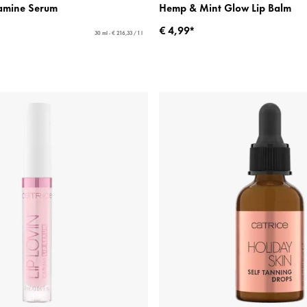
amine Serum
Hemp & Mint Glow Lip Balm
€ 4,99*
30 ml - € 216,33 / 1 l