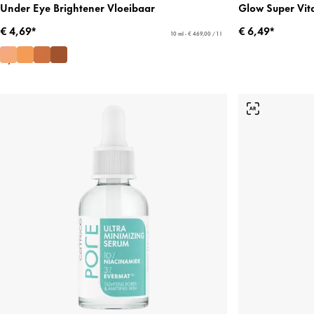
Under Eye Brightener Vloeibaar
Glow Super Vit
€ 4,69*
€ 6,49*
10 ml - € 469,00 / 1 l