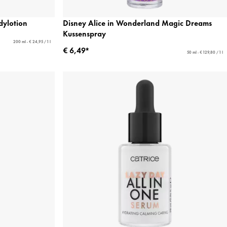
dylotion
Disney Alice in Wonderland Magic Dreams
Kussenspray
200 ml - € 24,95 / 1 l
€ 6,49*
50 ml - € 129,80 / 1 l