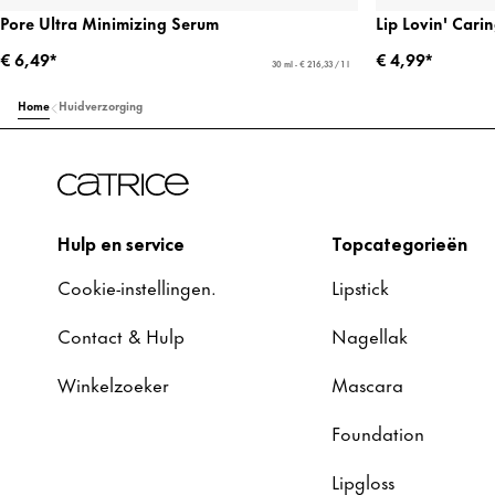
Pore Ultra Minimizing Serum
Lip Lovin' Cari
€ 6,49*
€ 4,99*
30 ml - € 216,33 / 1 l
Home
Huidverzorging
Hulp en service
Topcategorieën
Cookie-instellingen.
Lipstick
Contact & Hulp
Nagellak
Winkelzoeker
Mascara
Foundation
Lipgloss