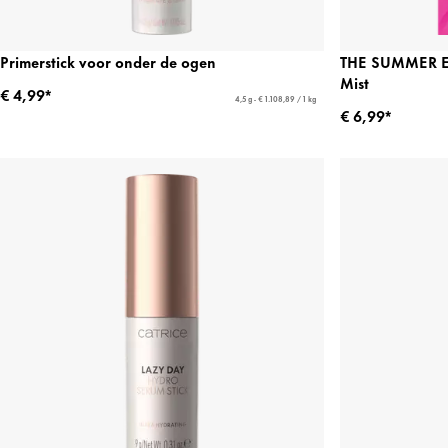
Primerstick voor onder de ogen
THE SUMMER ED
Mist
€ 4,99*
4,5 g - € 1.108,89 / 1 kg
€ 6,99*