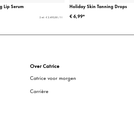
ng Lip Serum
Holiday Skin Tanning Drops
€ 6,99*
2 ml - € 2.495,00 / 1 l
Over Catrice
Catrice voor morgen
Carrière