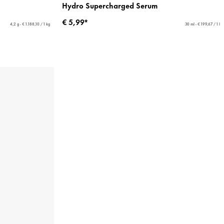
Hydro Supercharged Serum
€ 5,99*
4,2 g - € 1.188,10 / 1 kg
30 ml - € 199,67 / 1 l