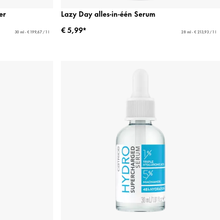
er
Lazy Day alles-in-één Serum
€ 5,99*
30 ml - € 199,67 / 1 l
28 ml - € 213,93 / 1 l