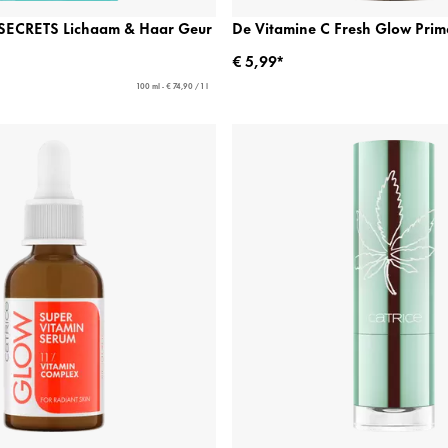
ECRETS Lichaam & Haar Geur
De Vitamine C Fresh Glow Prim
€ 5,99*
100 ml - € 74,90 / 1 l