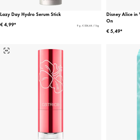
Lazy Day Hydro Serum Stick
Disney Alice i
On
€ 4,99*
9 g - € 554,44 / 1 kg
€ 5,49*