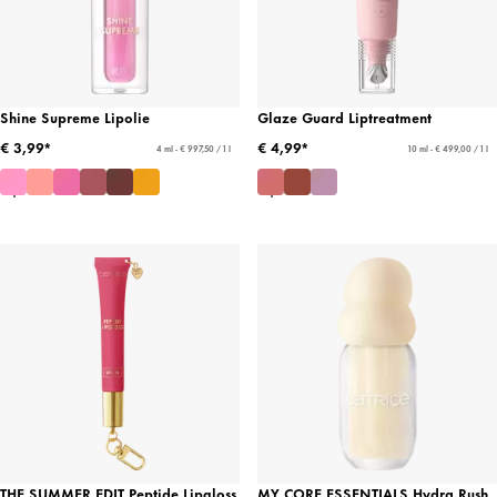
Shine Supreme Lipolie
Glaze Guard Liptreatment
€ 3,99*
€ 4,99*
4 ml - € 997,50 / 1 l
10 ml - € 499,00 / 1 l
THE SUMMER EDIT Peptide Lipgloss
MY CORE ESSENTIALS Hydra Rush