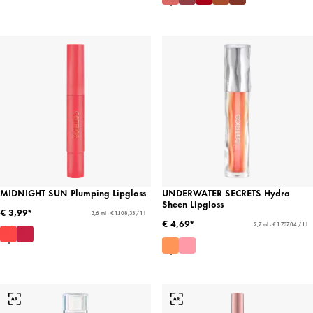
MIDNIGHT SUN Plumping Lipgloss
UNDERWATER SECRETS Hydra
Sheen Lipgloss
€ 3,99*
3,6 ml - € 1.108,33 / 1 l
€ 4,69*
2,7 ml - € 1.737,04 / 1 l