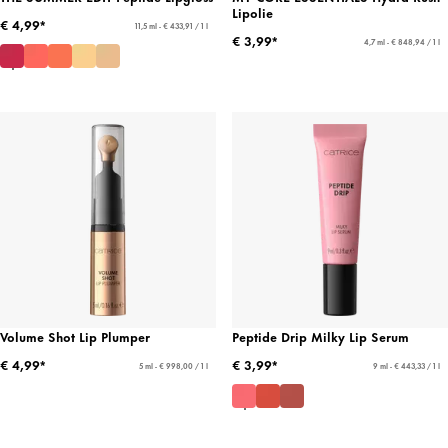
Lipolie
€ 4,99*
11,5 ml - € 433,91 / 1 l
€ 3,99*
4,7 ml - € 848,94 / 1 l
Volume Shot Lip Plumper
Peptide Drip Milky Lip Serum
€ 4,99*
€ 3,99*
5 ml - € 998,00 / 1 l
9 ml - € 443,33 / 1 l