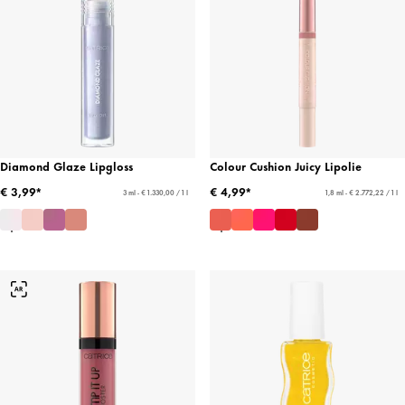
Diamond Glaze Lipgloss
Colour Cushion Juicy Lipolie
€ 3,99*
€ 4,99*
3 ml - € 1.330,00 / 1 l
1,8 ml - € 2.772,22 / 1 l