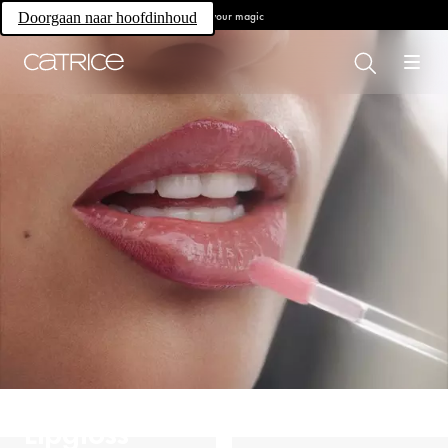
Own your magic
Doorgaan naar hoofdinhoud
Lipgloss