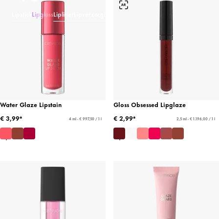
Lipstick
Lipgloss
Lipliner
Lipverzorging
Water Glaze Lipstain
Gloss Obsessed Lipglaze
€ 3,99*
€ 2,99*
4 ml - € 997,50 / 1 l
2,5 ml - € 1.196,00 / 1 l