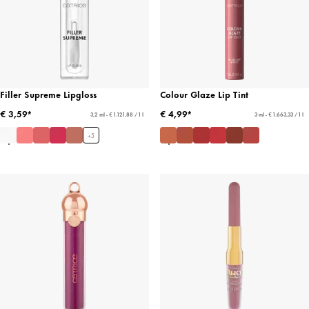
Filler Supreme Lipgloss
Colour Glaze Lip Tint
€ 3,59*
€ 4,99*
3,2 ml - € 1.121,88 / 1 l
3 ml - € 1.663,33 / 1 l
+
5