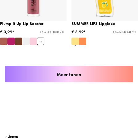
Plump It Up Lip Booster
SUMMER LIPS Lipglaze
€ 3,99*
€ 3,99*
3,5 ml - € 1.140,00 / 1 l
8,5 ml - € 469,41 / 1 l
+
4
Meer tonen
Lippen