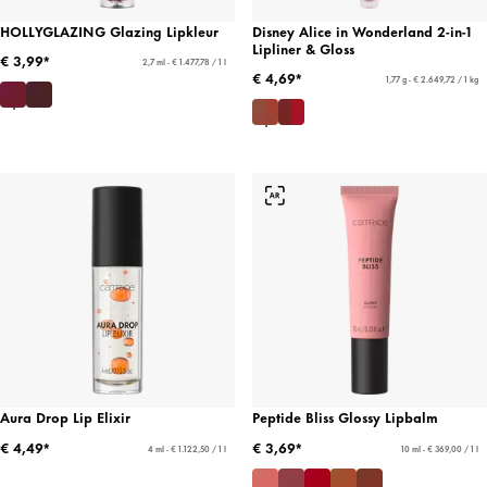
HOLLYGLAZING Glazing Lipkleur
Disney Alice in Wonderland 2-in-1
Lipliner & Gloss
€ 3,99*
2,7 ml - € 1.477,78 / 1 l
€ 4,69*
1,77 g - € 2.649,72 / 1 kg
Aura Drop Lip Elixir
Peptide Bliss Glossy Lipbalm
€ 4,49*
€ 3,69*
4 ml - € 1.122,50 / 1 l
10 ml - € 369,00 / 1 l