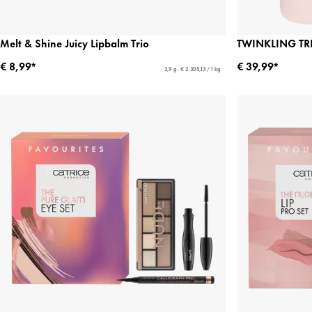
Melt & Shine Juicy Lipbalm Trio
TWINKLING T
€ 8,99*
€ 39,99*
3,9 g - € 2.305,13 / 1 kg