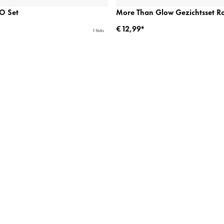
O Set
More Than Glow Gezichtsset R
€ 12,99*
1 Stuks