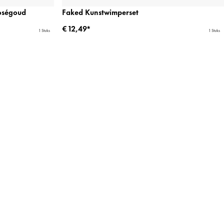
oségoud
Faked Kunstwimperset
€ 12,49*
1 Stuks
1 Stuks