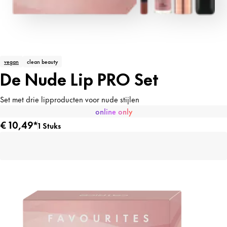
vegan
clean beauty
De Nude Lip PRO Set
Set met drie lipproducten voor nude stijlen
online only
€ 10,49*
1 Stuks