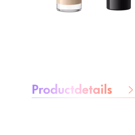
Over het product:
Productdetails
Wees
zorgeloos