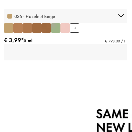
036 · Hazelnut Beige
+
5
€ 3,99*
5 ml
€ 798,00 / 1 l