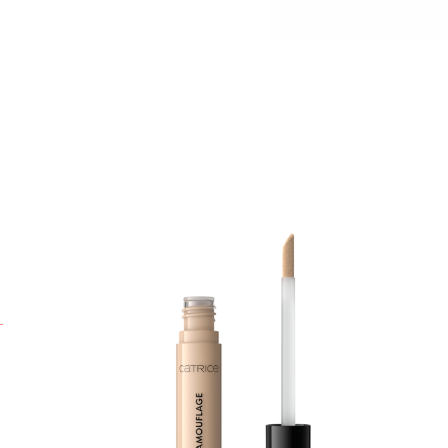
K
r
C
e
z
c
e
v
A