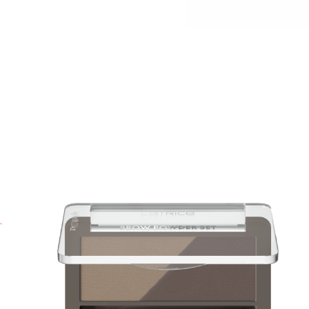
P
e
m
t
o
u
i
i
a