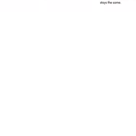
erfect voor het bijwerken onderweg of voor
en snelle en natuurlijke look voor elke dag:
et de Brow Powder Set Waterproof en de
wee tinten kun je gaatjes in je wenkbrauwen
pvullen in de ideale kleuren - voor natuurlijk
itziende, flawless wenkbrauwen. Dankzij de 2-
n-1 tool met een applicator en kwastje in de set
s het wenkbrauwpoeder extreem eenvoudig
an te brengen. De poedertextuur is