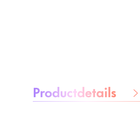
Over het product:
Productdetails
Wees
zorgeloos