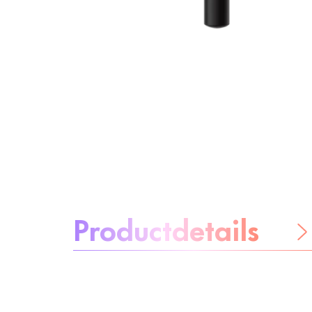
Over het product:
Productdetails
Wees
zorgeloos