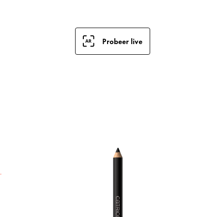
Probeer live
D
e
e
e
d
e