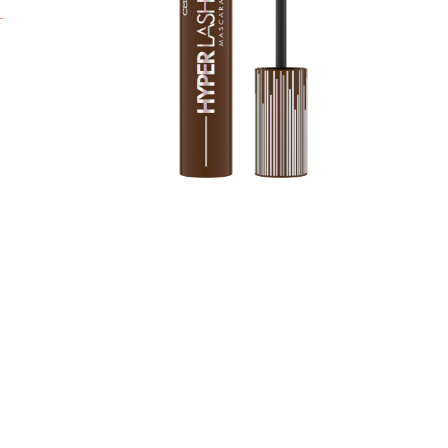
z
i
e
w
v
l
d
A