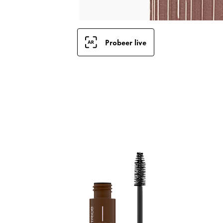
Probeer live
B
w
0
v
v
m