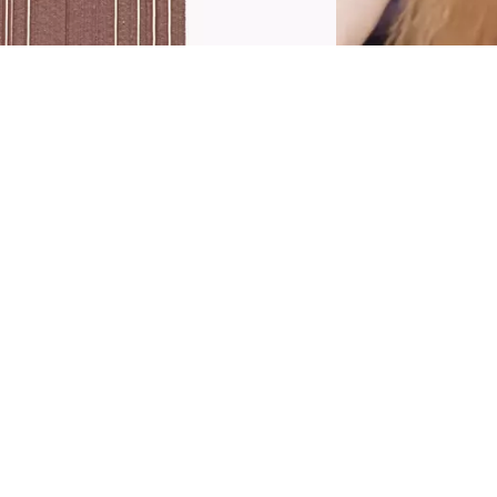
ereid je voor op krachtige, opvallende
impers met de Catrice Hyper Lash Mascara
20 Speedy Brown! Deze verlengende en
olumiserende mascara geeft bij elk laagje een
erbluffende definitie. De langhoudende
ascara in bruin is een must-have, of je nu op