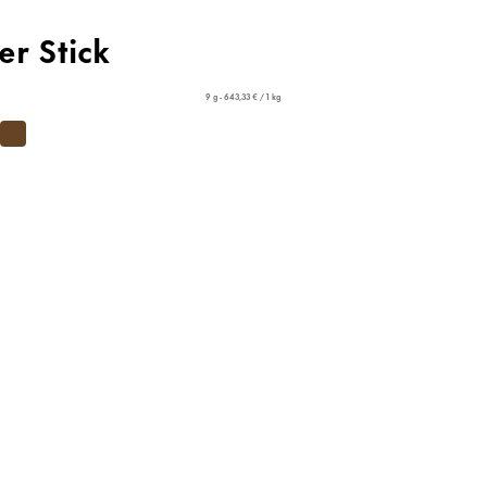
er Stick
9 g - 643,33 € / 1 kg