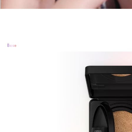
Base
Base
Pó
Rouge & Blush
Corretor
Bronzeador & Contorno
Primário