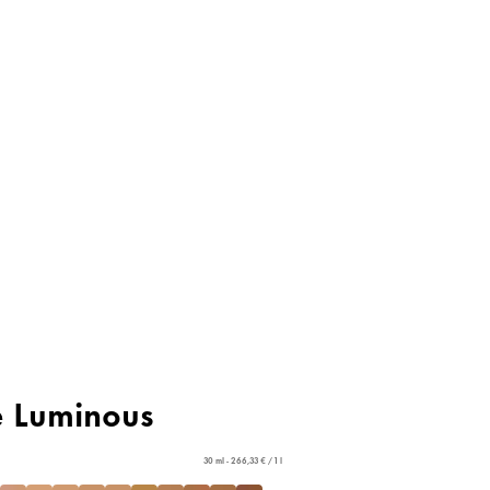
e Luminous
30 ml - 266,33 € / 1 l