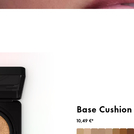
 e Sprays de Fixação
Iluminador
Base Cushion 
10,49 €*