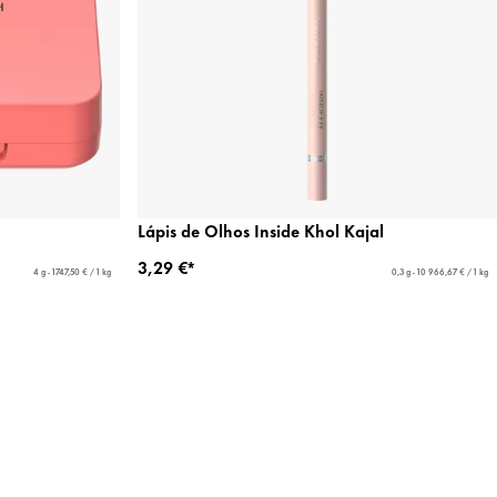
Lápis de Olhos Inside Khol Kajal
3,29 €*
4 g - 1747,50 € / 1 kg
0,3 g - 10 966,67 € / 1 kg