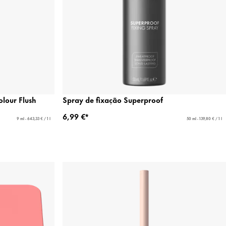
lour Flush
Spray de fixação Superproof
6,99 €*
9 ml - 643,33 € / 1 l
50 ml - 139,80 € / 1 l