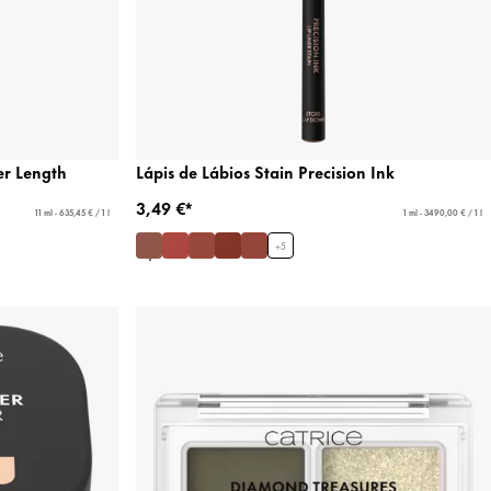
r Length
Lápis de Lábios Stain Precision Ink
3,49 €*
11 ml - 635,45 € / 1 l
1 ml - 3490,00 € / 1 l
+
5