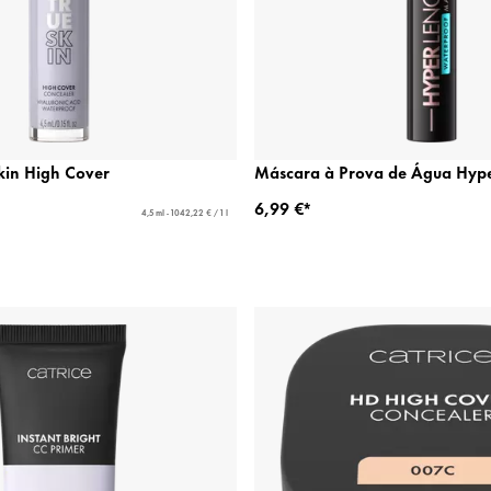
kin High Cover
Máscara à Prova de Água Hype
6,99 €*
4,5 ml - 1042,22 € / 1 l