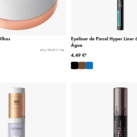
Olhos
Eyeliner de Pincel Hyper Liner 
Água
4,2 g - 1116,67 € / 1 kg
4,49 €*