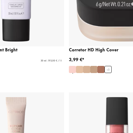
nt Bright
Corretor HD High Cover
3,99 €*
30 ml - 193,00 € / 1 l
+
5