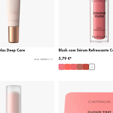
ulas Deep Care
Blush com Sérum Refrescante Co
5,79 €*
10 ml - 449,00 € / 1 l
+
2