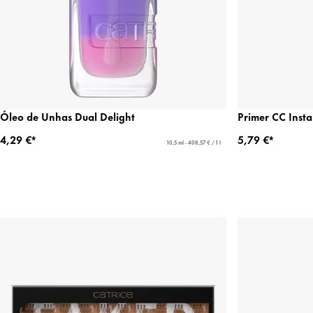
Óleo de Unhas Dual Delight
Primer CC Insta
4,29 €*
5,79 €*
10,5 ml - 408,57 € / 1 l