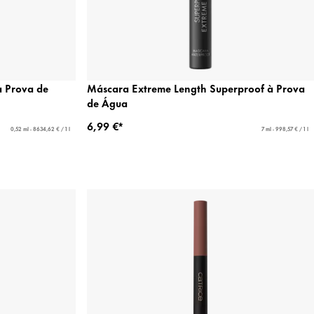
à Prova de
Máscara Extreme Length Superproof à Prova
de Água
6,99 €*
0,52 ml - 8634,62 € / 1 l
7 ml - 998,57 € / 1 l