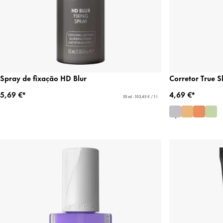
Spray de fixação HD Blur
Corretor True S
5,69 €*
4,69 €*
55 ml - 103,45 € / 1 l