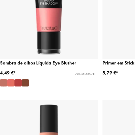
Sombra de olhos Líquida Eye Blusher
Primer em Stic
4,49 €*
5,79 €*
7 ml - 641,43 € / 1 l