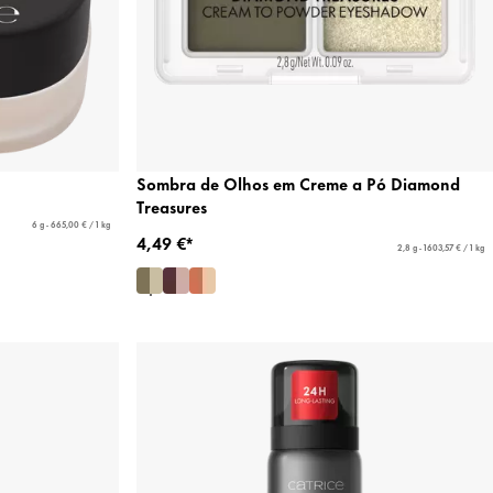
Sombra de Olhos em Creme a Pó Diamond
Treasures
6 g - 665,00 € / 1 kg
4,49 €*
2,8 g - 1603,57 € / 1 kg