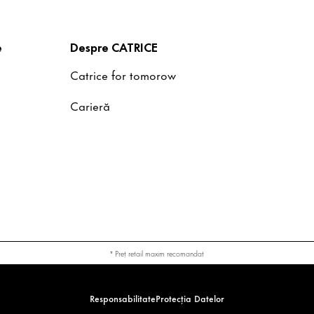
e
Despre CATRICE
Catrice for tomorow
Carieră
* Preț retail maxim recomandat
Responsabilitate
Protecția Datelor