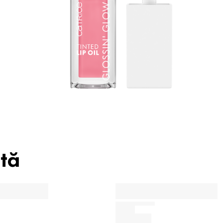
d
r
T
etă