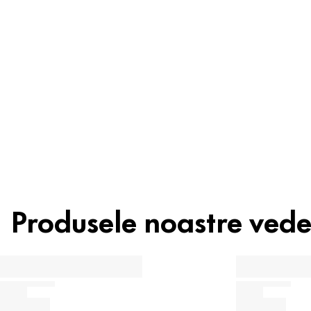
Reciclare
Sfat de
beauty
Produsele noastre ved