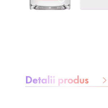
Despre produs:
Detalii produs
Nici o grijă
Ingrediente