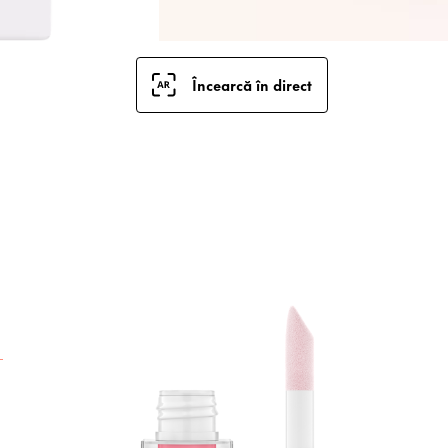
Încearcă în direct
S
d
c
h
T
p