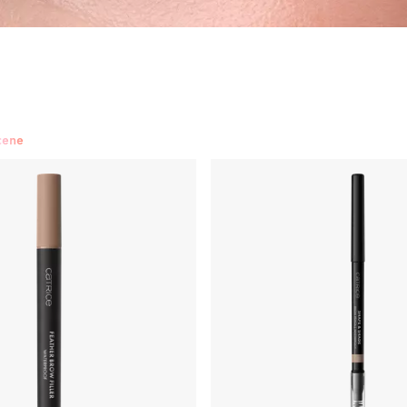
cene
Gene false