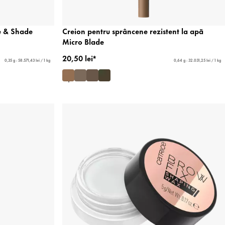
e & Shade
Creion pentru sprâncene rezistent la apă
Micro Blade
20,50 lei*
0,35 g - 58.571,43 lei / 1 kg
0,64 g - 32.031,25 lei / 1 kg