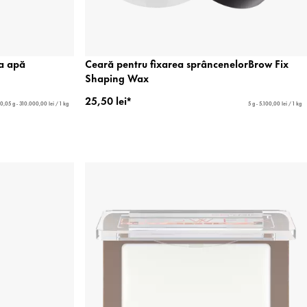
la apă
Ceară pentru fixarea sprâncenelorBrow Fix
Shaping Wax
25,50 lei*
0,05 g - 310.000,00 lei / 1 kg
5 g - 5.100,00 lei / 1 kg