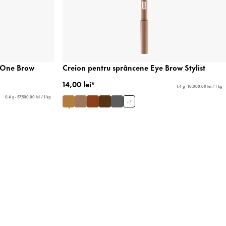
n One Brow
Creion pentru sprâncene Eye Brow Stylist
14,00 lei*
1,4 g - 10.000,00 lei / 1 kg
0,4 g - 57.500,00 lei / 1 kg
+
7