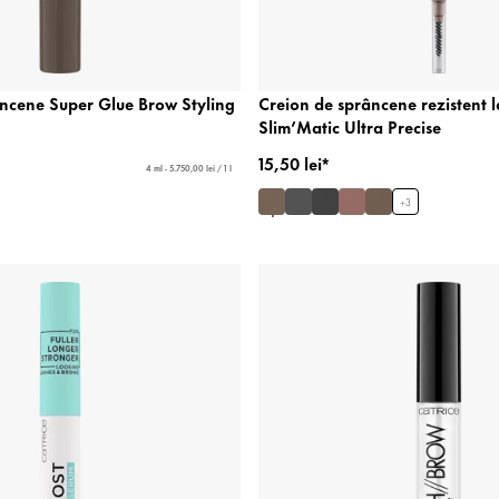
âncene Super Glue Brow Styling
Creion de sprâncene rezistent 
Slim’Matic Ultra Precise
15,50 lei*
4 ml - 5.750,00 lei / 1 l
+
3