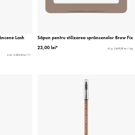
âncene Lash
Săpun pentru stilizarea sprâncenelor Brow Fix
23,00 lei*
4,1 g - 5.609,76 lei / 1 kg
6 ml - 2.583,33 lei / 1 l