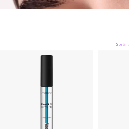
Sprâncene
Mascara
Fard pentru pleoape
Tuș & Creioane pentru ochi
Sprân