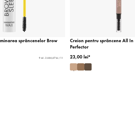
aminarea sprâncenelor Brow
Creion pentru sprâncene All I
Perfector
23,00 lei*
9 ml - 2.666,67 lei / 1 l