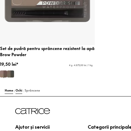
Set de pudră pentru sprâncene rezistent la apă
Brow Powder
19,50 lei*
4 g - 4.875,00 lei / 1 kg
Home
Ochi
Sprâncene
Ajutor și servicii
Categorii principal