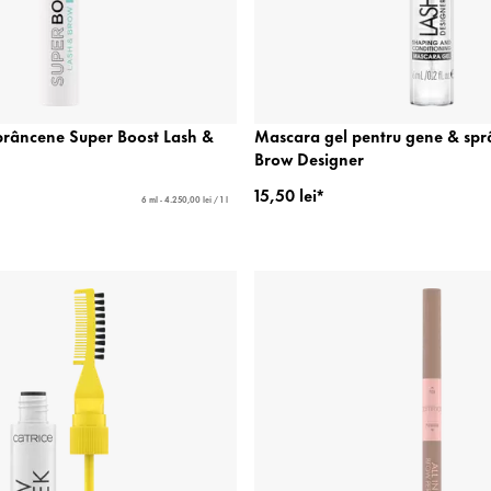
prâncene Super Boost Lash &
Mascara gel pentru gene & spr
Brow Designer
15,50 lei*
6 ml - 4.250,00 lei / 1 l