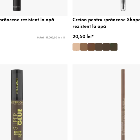
prâncene rezistent la apă
Creion pentru sprâncene Shap
rezistent la apă
20,50 lei*
0,5 ml - 41.000,00 lei / 1 l