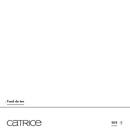
Află mai multe
OCTYLDODECANOL
Care
C15-19 ALKANE
Care
TRIDECYL TRIMELLITATE
Care
BIS-DIGLYCERYL POLYACYLADIPATE-2
Care
SYNTHETIC WAX
Stabilizare
CAPRYLIC/CAPRIC TRIGLYCERIDE
Care
PENTAERYTHRITYL TETRAISOSTEARATE
Care
Fond de ten
MICA
Colorant
KAOLIN
Alții
SUS
HYDROGENATED CASTOR OIL
Care