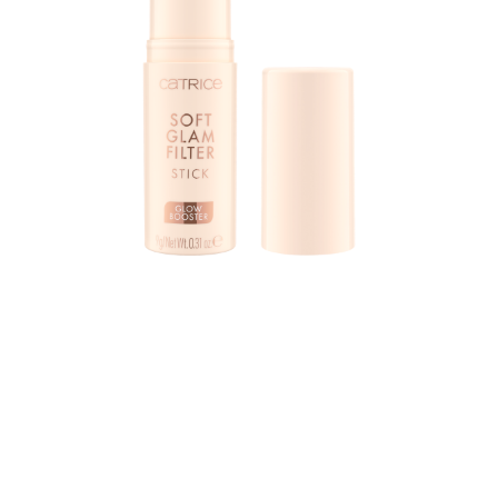
Experimentează magia unui filtru din viața reală cu
Catrice Soft Glam Filter Stick 020 Light – Mediu într-o
nuanță medie cu un subton neutru. Acest stick cremos
pentru față oferă un finisaj natural, strălucitor, cu o
textură ce se topește pe piele. Fie că îți dorești o
strălucire radiantă pe toată suprafața, o alternativă la