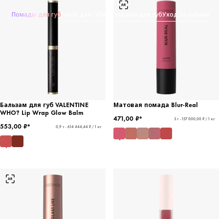
Помады для губ
Блеск для губ
Карандаши для губ
Уход за губами
Бальзам для губ VALENTINE
Матовая помада Blur-Real
WHO? Lip Wrap Glow Balm
471,00 ₽*
3 г - 157 000,00 ₽ / 1 кг
553,00 ₽*
0,9 г - 614 444,44 ₽ / 1 кг