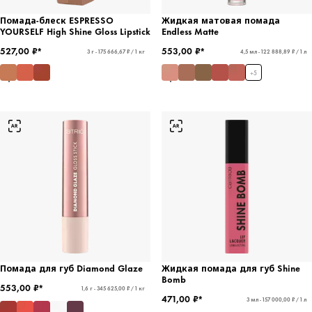
Помада-блеск ESPRESSO
Жидкая матовая помада
YOURSELF High Shine Gloss Lipstick
Endless Matte
527,00 ₽*
553,00 ₽*
3 г - 175 666,67 ₽ / 1 кг
4,5 мл - 122 888,89 ₽ / 1 л
+
5
Помада для губ Diamond Glaze
Жидкая помада для губ Shine
Bomb
553,00 ₽*
1,6 г - 345 625,00 ₽ / 1 кг
471,00 ₽*
3 мл - 157 000,00 ₽ / 1 л