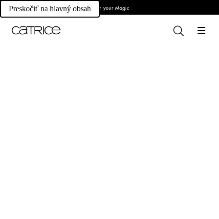
Own your Magic
Preskočiť na hlavný obsah