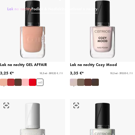
Lak na nechty
Podlak & Nadlak
Starostlivosť o nechty
Lak na nechty GEL AFFAIR
Lak na nechty Cozy Mood
3,25 €*
3,35 €*
10,5 ml - 309,52 € / 1 l
10,5 ml - 319,05 € / 1 l
+
60