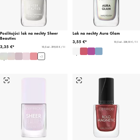
Posilňujúci lak na nechty Sheer
Lak na nechty Aura Glam
Beauties
3,55 €*
10,5 ml - 338,10 € / 1 l
3,35 €*
10,5 ml - 319,05 € / 1 l
+
3