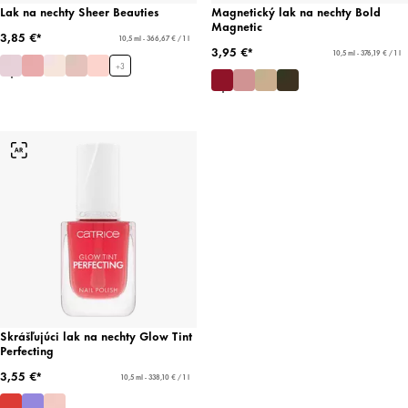
Lak na nechty Sheer Beauties
Magnetický lak na nechty Bold
Magnetic
3,85 €*
10,5 ml - 366,67 € / 1 l
3,95 €*
10,5 ml - 376,19 € / 1 l
+
3
Skrášľujúci lak na nechty Glow Tint
Perfecting
3,55 €*
10,5 ml - 338,10 € / 1 l