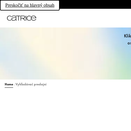
Preskočiť na hlavný obsah
Kli
o
Home
Vyhľadávač predajní