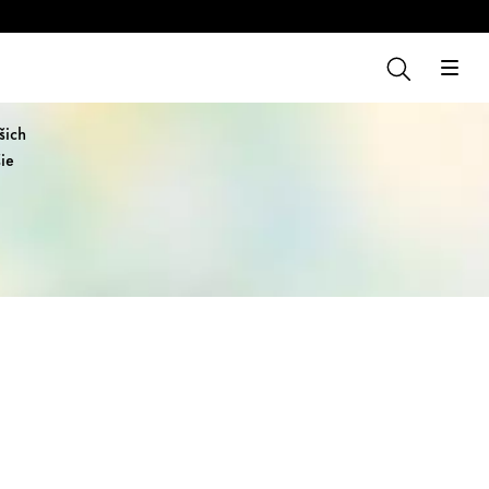
šich
ie