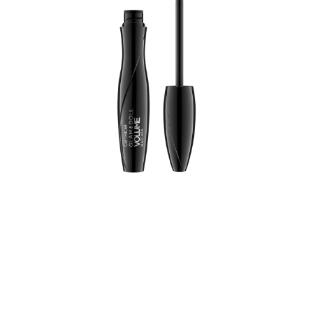
Objemová maskara Glam & Doll pre extra objem. V
kombinácii s ľahkou textúrou umožňuje kaučuková
kefka veľmi jednoduché nanášanie bez zaťaženia
mihalníc. oftalmologicky testované
Všetky výhody na prvý pohľad
Pre extra objem, dĺžku a hustotu