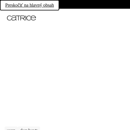
Preskočiť na hlavný obsah
vegan
clean beauty