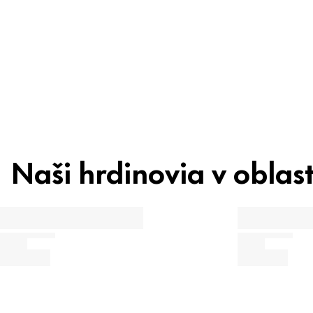
Ingrediencie
Recyklácia
Naši hrdinovia v oblast