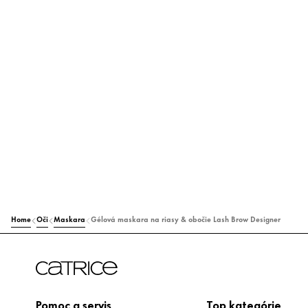
Home
Oči
Maskara
Gélová maskara na riasy & obočie Lash Brow Designer
Pomoc a servis
Top kategórie