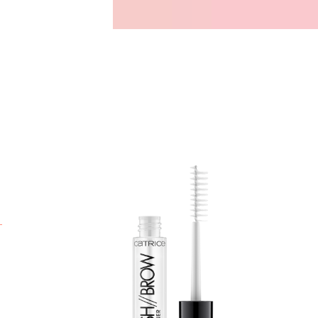
P
p
v
m
t
V