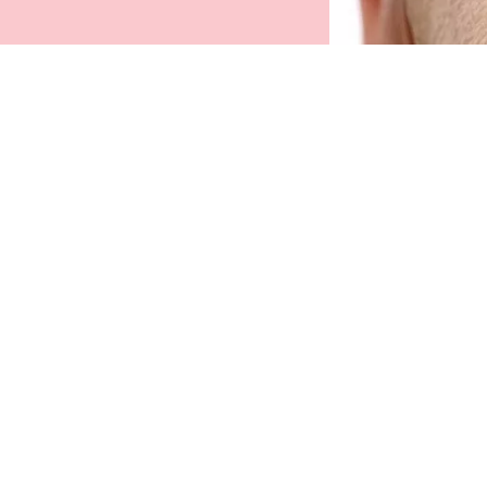
riehľadná a rýchloschnúca, s vyživujúcim
antenolom, dlhotrvácna a s prirodzeným
ýsledkom – maskara Lash&Brow dostane
ihalnice a obočie do toho najlepšieho stavu a
varu.
šetky výhody na prvý pohľad
Priehľadný gél na mihalnice a obočie
rýchloschnúce
S prirodzeným výsledkom