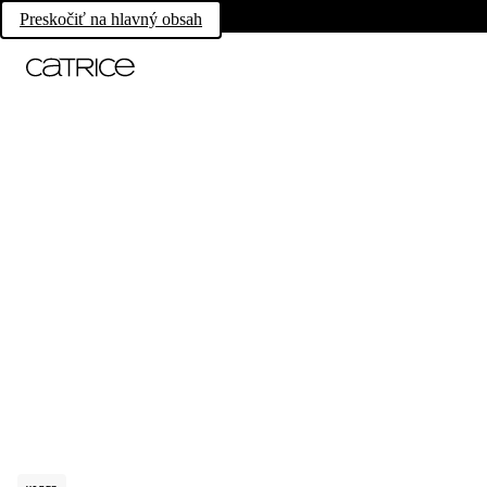
Preskočiť na hlavný obsah
vegan