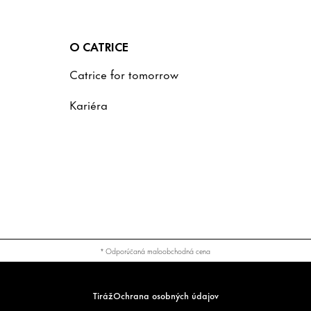
O CATRICE
Catrice for tomorrow
Kariéra
* Odporúčaná maloobchodná cena
Tiráž
Ochrana osobných údajov