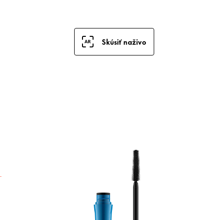
Skúsiť naživo
V
v
m
a
p
V