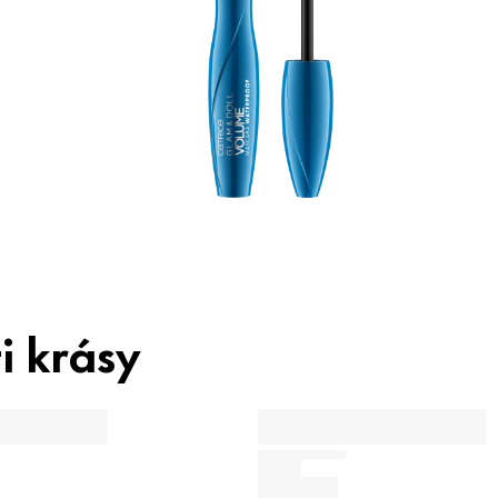
j
o
V
i krásy