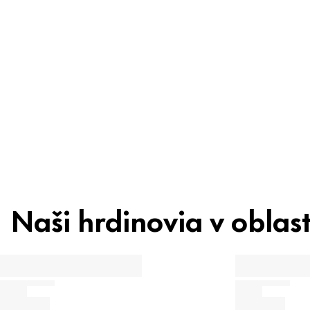
Ingrediencie
Recyklácia
Tip pre krásu
Naši hrdinovia v oblast