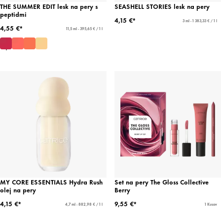
THE SUMMER EDIT lesk na pery s
SEASHELL STORIES lesk na pery
peptidmi
4,15 €*
3 ml - 1 383,33 € / 1 l
4,55 €*
11,5 ml - 395,65 € / 1 l
MY CORE ESSENTIALS Hydra Rush
Set na pery The Gloss Collective
olej na pery
Berry
4,15 €*
9,55 €*
4,7 ml - 882,98 € / 1 l
1 Kusov