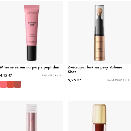
Mliečne sérum na pery s peptidmi
Zväčšujúci lesk na pery Volume
Shot
4,15 €*
9 ml - 461,11 € / 1 l
5,25 €*
5 ml - 1 050,00 € / 1 l