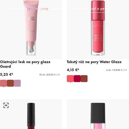
Rúž na pery
Lesk na pery
Ceruzka na pery
Starostlivosť o pery
Ošetrujúci lesk na pery glaze
Tekutý rúž na pery Water Glaze
Guard
4,15 €*
4 ml - 1 037,50 € / 1 l
5,25 €*
10 ml - 525,00 € / 1 l