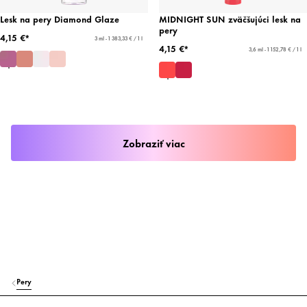
Lesk na pery Diamond Glaze
MIDNIGHT SUN zväčšujúci lesk na
pery
4,15 €*
3 ml - 1 383,33 € / 1 l
4,15 €*
3,6 ml - 1 152,78 € / 1 l
Zobraziť viac
Pery