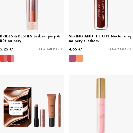
BRIDES & BESTIES Lesk na pery &
SPRING AND THE CITY Nectar olej
Rúž na pery
na pery s leskom
5,25 €*
4,65 €*
4,9 ml - 1 071,43 € / 1 l
6,5 ml - 715,38 € / 1 l