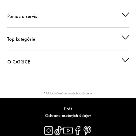
TAPIOCA STARCH
Iní
Pomoc a servis
NIACINAMIDE
Starostlivosť
POTASSIUM CETYL PHOSPHATE
Stabilizácia
Top kategórie
EUPHORBIA CERIFERA CERA (EUPHORBIA CERIFERA (CANDELILLA) W
AX)
O CATRICE
Stabilizácia
ETHYLCELLULOSE
Stabilizácia
XANTHAN GUM
Stabilizácia
* Odporúčaná maloobchodná cena
ALLANTOIN
Starostlivosť
Tiráž
Ochrana osobných údajov
ETHYLHEXYLGLYCERIN
Hydratácia
POLYVINYL ALCOHOL
Iní