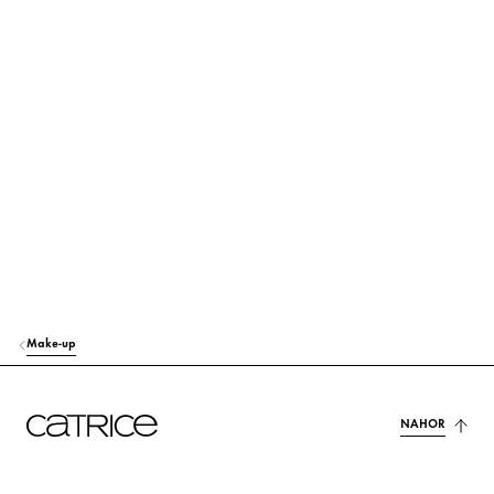
DIMETHICONE
Starostlivosť
ISODODECANE
Starostlivosť
GLYCERIN
Hydratácia
ISOHEXADECANE
Starostlivosť
PROPANEDIOL
Hydratácia
POLYGLYCERYL-4 ISOSTEARATE
Stabilizácia
CETYL PEG/PPG-10/1 DIMETHICONE
Stabilizácia
Make-up
HEXYL LAURATE
Starostlivosť
MAGNESIUM SULFATE
NAHOR
Iní
HYDROGENATED COCO-GLYCERIDES
Starostlivosť