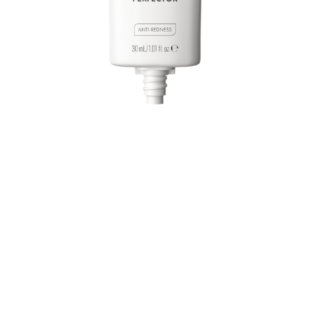
Vyrovnajte svoju pleť s Catrice pleťovým krémom CC
Skin Perfector 010 Green, Shift, Go! – mimoriadne
ľahkým krémom na korekciu farby. Krém sa pri mixovaní
mení zo svetlozeleného odtieňa na béžový, čím pomáha
neutralizovať začervenanie a vytvoriť prirodzený,
rovnomerný výsledok. Je obohatený o niacínamid a
alantoín, nielen že sa stará o pokožku, ale dodáva jej
aj hydratáciu a jemný vzhľad. Upokojujúce
nekomedogénne zloženie je dermatologicky testované