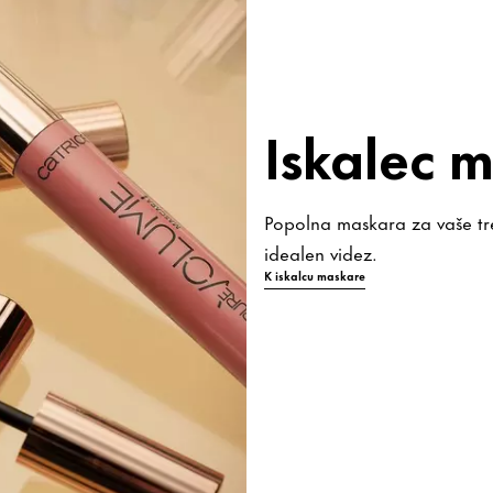
Iskalec 
Popolna maskara za vaše trep
idealen videz.
K iskalcu maskare