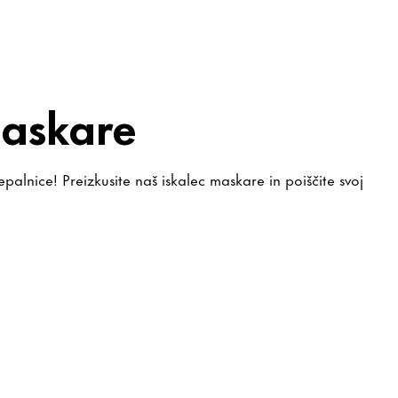
maskare
alnice! Preizkusite naš iskalec maskare in poiščite svoj