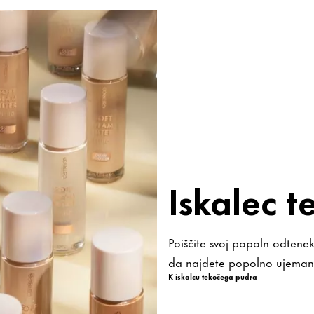
Iskalec 
Poiščite svoj popoln odten
da najdete popolno ujemanj
K iskalcu tekočega pudra