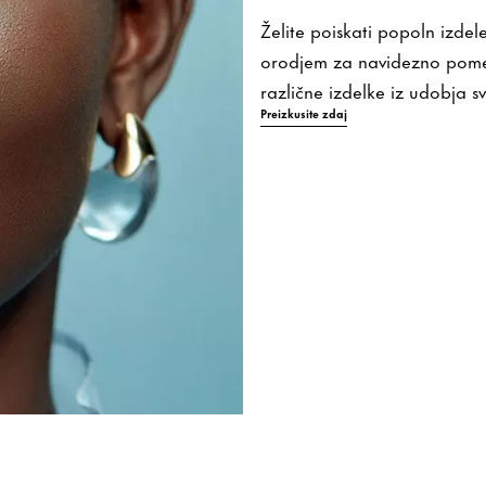
Želite poiskati popoln izdel
orodjem za navidezno pomerj
različne izdelke iz udobja 
Preizkusite zdaj