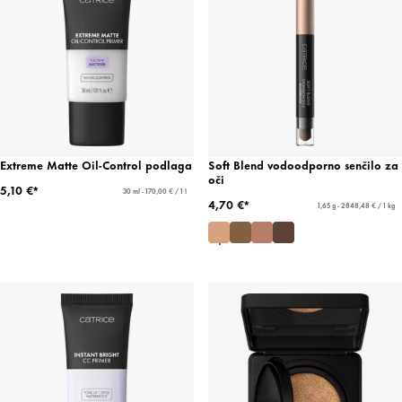
Extreme Matte Oil-Control podlaga
Soft Blend vodoodporno senčilo za
oči
5,10 €*
30 ml - 170,00 € / 1 l
4,70 €*
1,65 g - 2848,48 € / 1 kg