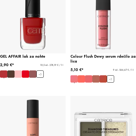
GEL AFFAIR lak za nohte
Colour Flush Dewy serum rdečilo za
lica
2,90 €*
10,5 ml - 276,19 € / 1 l
5,10 €*
9 ml - 566,67 € / 1 l
+
5
+
2