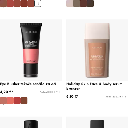
+
5
Eye Blusher tekoče senčilo za oči
Holiday Skin Face & Body serum
bronzer
4,20 €*
7 ml - 600,00 € / 1 l
6,10 €*
30 ml - 203,33 € / 1 l