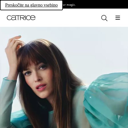
Own your magic.
Preskočite na glavno vsebino