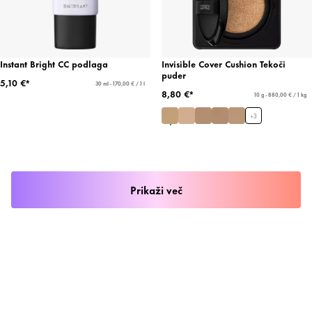
Instant Bright CC podlaga
Invisible Cover Cushion Tekoči
puder
5,10 €*
30 ml - 170,00 € / 1 l
8,80 €*
10 g - 880,00 € / 1 kg
+
3
Prikaži več