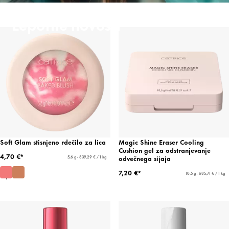
Lepotne novosti
Soft Glam stisnjeno rdečilo za lica
Magic Shine Eraser Cooling
Cushion gel za odstranjevanje
4,70 €*
odvečnega sijaja
5,6 g - 839,29 € / 1 kg
7,20 €*
10,5 g - 685,71 € / 1 kg