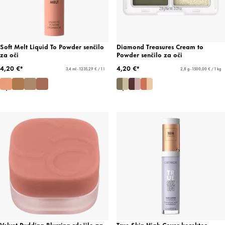
Soft Melt Liquid To Powder senčilo
Diamond Treasures Cream to
za oči
Powder senčilo za oči
4,20 €*
4,20 €*
3,4 ml - 1235,29 € / 1 l
2,8 g - 1500,00 € / 1 kg
Velvet Pudding Blurring rdečilo za
True Skin High Cover korektor