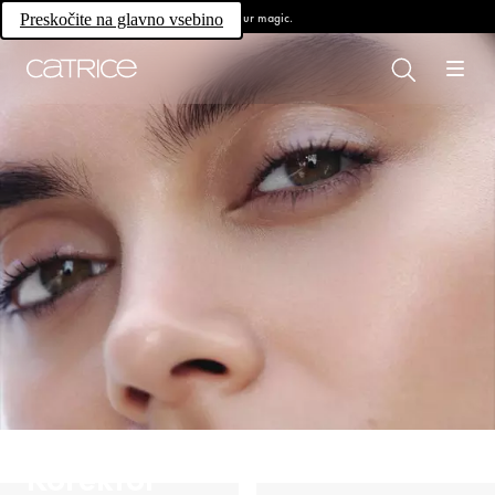
Own your magic.
Preskočite na glavno vsebino
Korektor