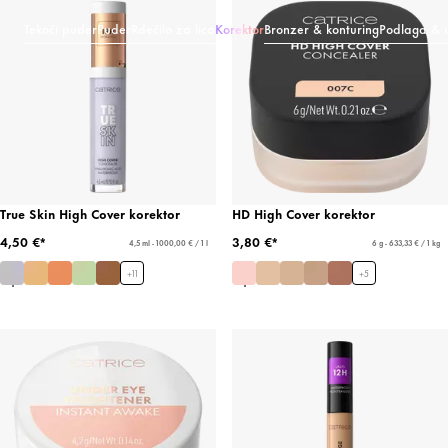
Tekoči puder
Puder
Rdečilo za lica
Korektor
Bronzer & konturing
Podlaga & u
True Skin High Cover korektor
HD High Cover korektor
4,50 €*
3,80 €*
4,5 ml - 1000,00 € / 1 l
6 g - 633,33 € / 1 kg
+
11
+
5