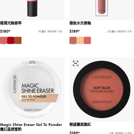
極潤光釉唇萃
極致水光唇釉
$180*
$189*
10 毫升 - $18,000 / 1 升
3.2 毫升 - $59,063 / 1 升
Magic Shine Eraser Gel To Powder
輕感霧面腮紅
魔幻晶透蜜粉
$189*
5 克 - $37,800 / 1 公斤