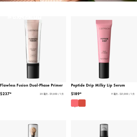
純素產品
Flawless Fusion Dual-Phase Primer
Peptide Drip Milky Lip Serum
$237*
$189*
20 毫升 - $11,850 / 1 升
9 毫升 - $21,000 / 1 升