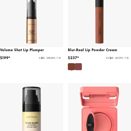
Volume Shot Lip Plumper
Blur-Real Lip Powder Cream
$199*
$237*
5 毫升 - $39,800 / 1 升
3.5 毫升 - $67,714 / 1 升