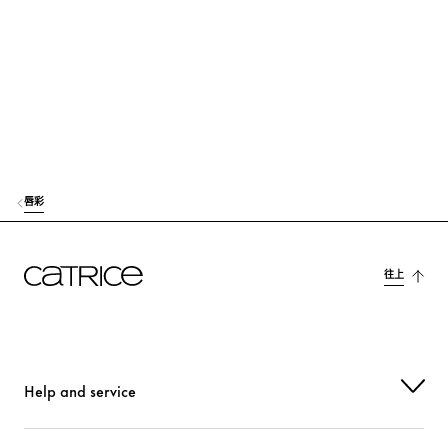
護
ETHYLHEXYL SALICYLATE
保護
CITRIC ACID
穩定
AROMA (FLAVOR)
香氣
CI 15850 (RED 6)
色劑
唇彩
CI 45410 (RED 27)
色劑
CI 45410 (RED 28 LAKE)
色劑
往上
CI 77492 (IRON OXIDES)
色劑
Help and service