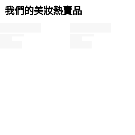
查看更多
變色護唇油。輕柔地為雙唇染色。使用櫻桃油。
我們的美妝熱賣品
護理，滋潤與保護
保存與穩定
香料，色素與其他
只需點擊相應的成分，即可了解其使用方法和來源。
DIISOSTEARYL MALATE
關懷
POLYBUTENE
其他人
查看更多
SILICA
其他人
PRUNUS AVIUM (SWEET CHERRY) SEED OIL
關懷
PUNICA GRANATUM SEED OIL
關懷
PENTAERYTHRITYL TETRA-DI-T-BUTYL HYDROXYHYDROCINNAMATE
保